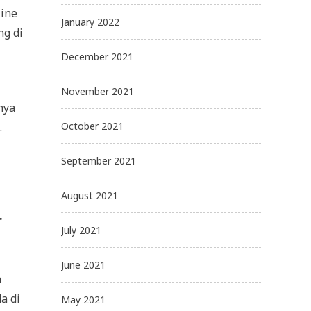
line
January 2022
ng di
December 2021
November 2021
nya
.
October 2021
September 2021
August 2021
r
July 2021
June 2021
n
a di
May 2021