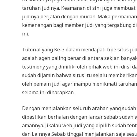
taruhan judinya. Keamanan di sini juga membu
judinya berjalan dengan mudah. Maka permainan
kemenangan bagi member judi yang tergabung di d
ini.
Tutorial yang Ke-3 dalam mendapati tipe situs ju
adalah agen paling benar di antara sekian banyak 
testimony yang dimiliki oleh pihak web ini diisi 
sudah dijamin bahwa situs itu selalu memberikan
oleh pemain judi agar mampu menikmati taruhan 
selama ini diharapkan.
Dengan menjalankan seluruh arahan yang sudah d
dipastikan berhalan dengan lancar sebab sudah ad
amannya. Jikalau web judi yang dipilih sudah ten
dan Lainnya Sebab tinggal menjalankan saja sesu