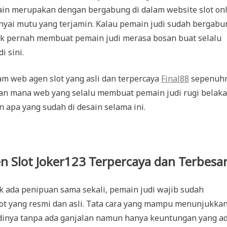
main merupakan dengan bergabung di dalam website slot on
nyai mutu yang terjamin. Kalau pemain judi sudah bergabu
idak pernah membuat pemain judi merasa bosan buat selalu
 sini.
 web agen slot yang asli dan terpercaya
Final88
sepenuh
dan mana web yang selalu membuat pemain judi rugi belaka
 apa yang sudah di desain selama ini.
 Slot Joker123 Terpercaya dan Terbesa
dak ada penipuan sama sekali, pemain judi wajib sudah
t yang resmi dan asli. Tata cara yang mampu menunjukka
dinya tanpa ada ganjalan namun hanya keuntungan yang ad