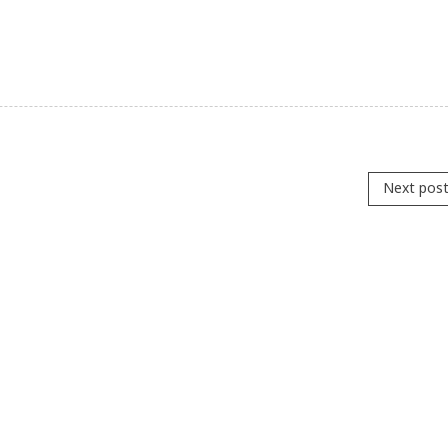
Next pos