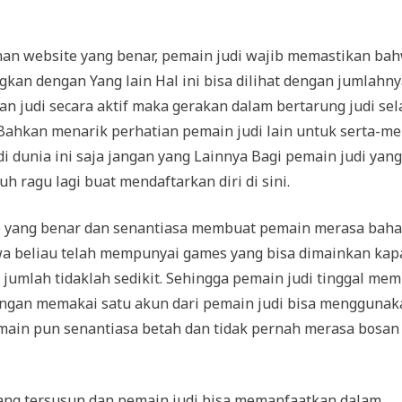
an website yang benar, pemain judi wajib memastikan ba
gkan dengan Yang lain Hal ini bisa dilihat dengan jumlahn
 judi secara aktif maka gerakan dalam bertarung judi sel
Bahkan menarik perhatian pemain judi lain untuk serta-me
di dunia ini saja jangan yang Lainnya Bagi pemain judi yang
 ragu lagi buat mendaftarkan diri di sini.
e yang benar dan senantiasa membuat pemain merasa baha
a beliau telah mempunyai games yang bisa dimainkan kap
jumlah tidaklah sedikit. Sehingga pemain judi tinggal mem
 dengan memakai satu akun dari pemain judi bisa mengguna
emain pun senantiasa betah dan tidak pernah merasa bosan
yang tersusun dan pemain judi bisa memanfaatkan dalam