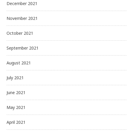
December 2021
November 2021
October 2021
September 2021
August 2021
July 2021
June 2021
May 2021
April 2021