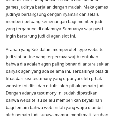
games judinya berjalan dengan mudah. Maka games
judinya berlangsung dengan nyaman dan selalu
memberi peluang kemenangan bagi member judi
yang tergabung di dalamnya. Semuanya saja pasti
ingin bertarung judi di agen slot ini.
Arahan yang Ke3 dalam memperoleh type website
judi slot online yang terpercaya wajib tentukan
bahwa dia adalah agen paling benar di antara sekian
banyak agen yang ada selama ini. Terbaiknya bisa di
lihat dari sisi testimony yang dipunyai oleh pihak
website ini diisi dan ditulis oleh pihak pemain judi.
Dengan adanya testimony ini sudah dipastikan
bahwa website itu selalu memberikan keyakinan
bagi lemain bahwa web inilah yang wajib diambil
oleh pemain judi supaya mampu menikmati taruhan