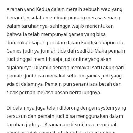
Arahan yang Kedua dalam meraih sebuah web yang
benar dan selalu membuat pemain merasa senang
dalam taruhannya, sehingga wajib menentukan
bahwa ia telah mempunyai games yang bisa
dimainkan kapan pun dan dalam kondisi apapun itu.
Games judinya jumlah tidaklah sedikit. Maka pemain
judi tinggal memilih saja judi online yang akan
dijalaninya. Dijamin dengan memakai satu akun dari
pemain judi bisa memakai seluruh games judi yang
ada di dalamnya. Pemain pun senantiasa betah dan
tidak pernah merasa bosan bertarungnya.
Di dalamnya juga telah didorong dengan system yang
tersusun dan pemain judi bisa menggunakan dalam
taruhan judinya. Keamanan di sini juga membuat
member tidak sempat ada kendala dan membuat