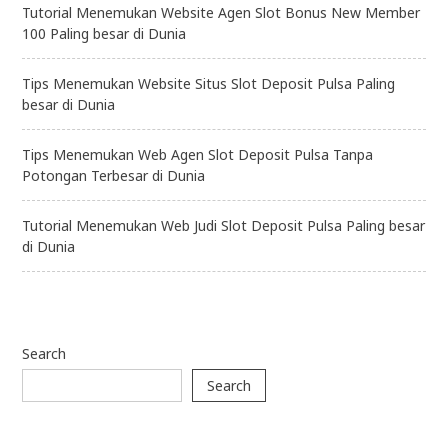
Tutorial Menemukan Website Agen Slot Bonus New Member
100 Paling besar di Dunia
Tips Menemukan Website Situs Slot Deposit Pulsa Paling
besar di Dunia
Tips Menemukan Web Agen Slot Deposit Pulsa Tanpa
Potongan Terbesar di Dunia
Tutorial Menemukan Web Judi Slot Deposit Pulsa Paling besar
di Dunia
Search
Search