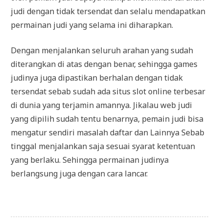
judi dengan tidak tersendat dan selalu mendapatkan
permainan judi yang selama ini diharapkan.
Dengan menjalankan seluruh arahan yang sudah
diterangkan di atas dengan benar, sehingga games
judinya juga dipastikan berhalan dengan tidak
tersendat sebab sudah ada situs slot online terbesar
di dunia yang terjamin amannya. Jikalau web judi
yang dipilih sudah tentu benarnya, pemain judi bisa
mengatur sendiri masalah daftar dan Lainnya Sebab
tinggal menjalankan saja sesuai syarat ketentuan
yang berlaku. Sehingga permainan judinya
berlangsung juga dengan cara lancar.