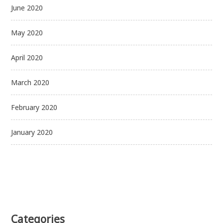
June 2020
May 2020
April 2020
March 2020
February 2020
January 2020
Categories