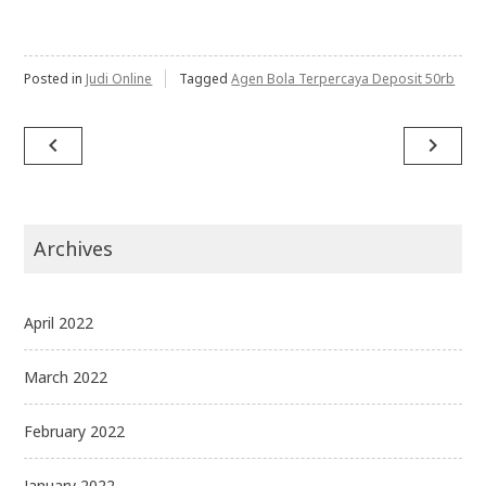
Posted in
Judi Online
Tagged
Agen Bola Terpercaya Deposit 50rb
Post
navigate_before
navigate_next
navigation
Archives
April 2022
March 2022
February 2022
January 2022