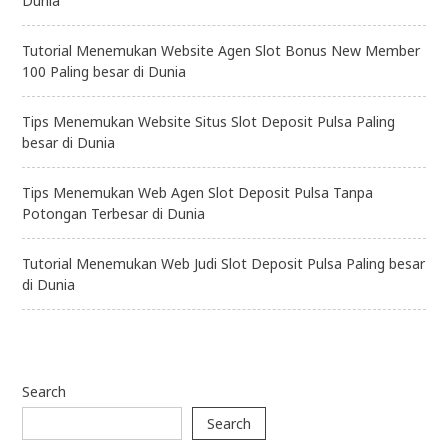
Dunia
Tutorial Menemukan Website Agen Slot Bonus New Member
100 Paling besar di Dunia
Tips Menemukan Website Situs Slot Deposit Pulsa Paling
besar di Dunia
Tips Menemukan Web Agen Slot Deposit Pulsa Tanpa
Potongan Terbesar di Dunia
Tutorial Menemukan Web Judi Slot Deposit Pulsa Paling besar
di Dunia
Search
Search