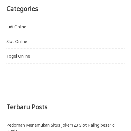
Categories
Judi Online
Slot Online
Togel Online
Terbaru Posts
Pedoman Menemukan Situs Joker123 Slot Paling besar di