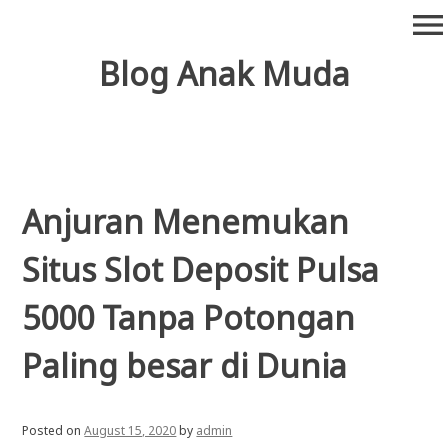
Skip
menu
to
content
Blog Anak Muda
Anjuran Menemukan
Situs Slot Deposit Pulsa
5000 Tanpa Potongan
Paling besar di Dunia
Posted on
August 15, 2020
by
admin