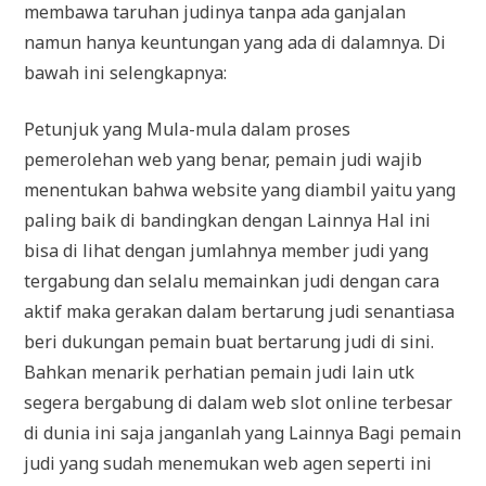
membawa taruhan judinya tanpa ada ganjalan
namun hanya keuntungan yang ada di dalamnya. Di
bawah ini selengkapnya:
Petunjuk yang Mula-mula dalam proses
pemerolehan web yang benar, pemain judi wajib
menentukan bahwa website yang diambil yaitu yang
paling baik di bandingkan dengan Lainnya Hal ini
bisa di lihat dengan jumlahnya member judi yang
tergabung dan selalu memainkan judi dengan cara
aktif maka gerakan dalam bertarung judi senantiasa
beri dukungan pemain buat bertarung judi di sini.
Bahkan menarik perhatian pemain judi lain utk
segera bergabung di dalam web slot online terbesar
di dunia ini saja janganlah yang Lainnya Bagi pemain
judi yang sudah menemukan web agen seperti ini