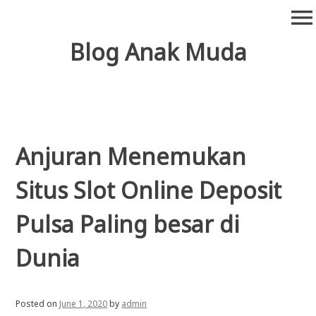
Skip
menu
to
content
Blog Anak Muda
Anjuran Menemukan
Situs Slot Online Deposit
Pulsa Paling besar di
Dunia
Posted on
June 1, 2020
by
admin