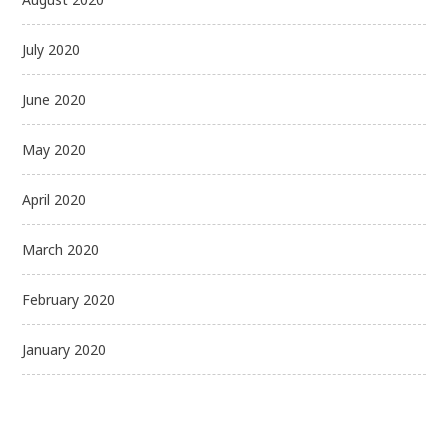
July 2020
June 2020
May 2020
April 2020
March 2020
February 2020
January 2020