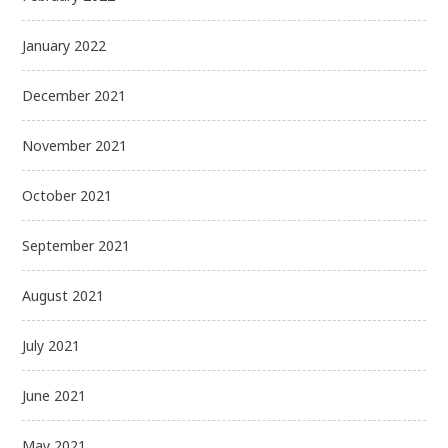
January 2022
December 2021
November 2021
October 2021
September 2021
August 2021
July 2021
June 2021
May 2021