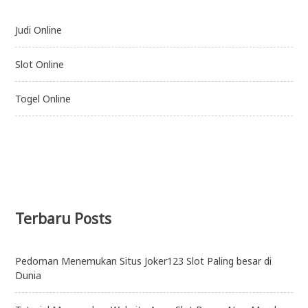
Judi Online
Slot Online
Togel Online
Terbaru Posts
Pedoman Menemukan Situs Joker123 Slot Paling besar di
Dunia