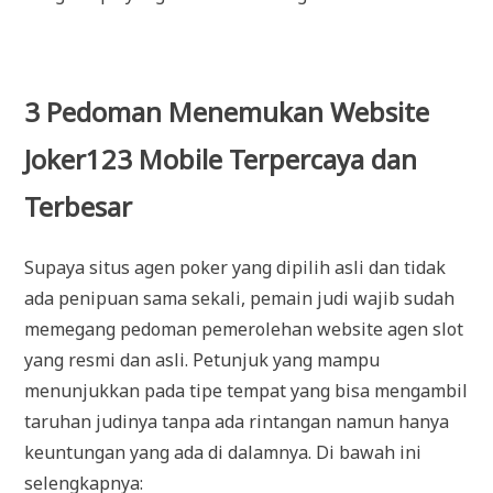
3 Pedoman Menemukan Website
Joker123 Mobile Terpercaya dan
Terbesar
Supaya situs agen poker yang dipilih asli dan tidak
ada penipuan sama sekali, pemain judi wajib sudah
memegang pedoman pemerolehan website agen slot
yang resmi dan asli. Petunjuk yang mampu
menunjukkan pada tipe tempat yang bisa mengambil
taruhan judinya tanpa ada rintangan namun hanya
keuntungan yang ada di dalamnya. Di bawah ini
selengkapnya: