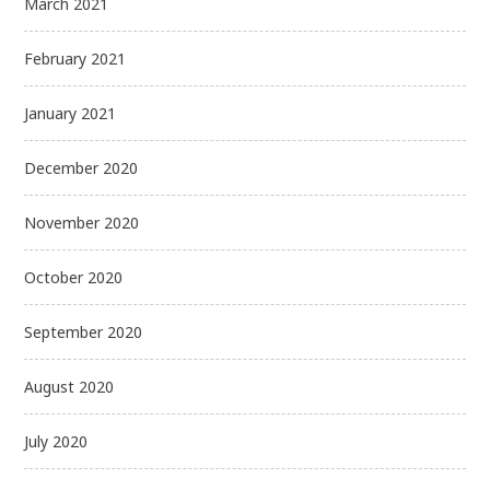
March 2021
February 2021
January 2021
December 2020
November 2020
October 2020
September 2020
August 2020
July 2020