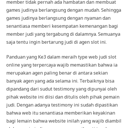
member tidak pernah ada hambatan dan membuat
games judinya berlangsung dengan mudah. Sehingga
games judinya berlangsung dengan nyaman dan
senantiasa memberi kesempatan kemenangan bagi
member judi yang tergabung di dalamnya. Semuanya
saja tentu ingin bertarung judi di agen slot ini.
Panduan yang Ke3 dalam meraih type web judi slot
online yang terpercaya wajib memastikan bahwa ia
merupakan agen paling benar di antara sekian
banyak agen yang ada selama ini. Terbaiknya bisa
dipandang dari sudut testimony yang dipunyai oleh
pihak website ini diisi dan ditulis oleh pihak pemain
judi. Dengan adanya testimony ini sudah dipastikan
bahwa web itu senantiasa memberikan keyakinan
bagi lemain bahwa website inilah yang wajib diambil