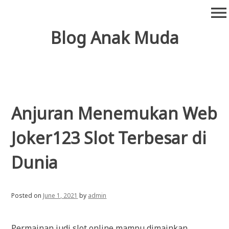
Skip
menu
to
content
Blog Anak Muda
Anjuran Menemukan Web
Joker123 Slot Terbesar di
Dunia
Posted on
June 1, 2021
by
admin
Permainan judi slot online mampu dimainkan