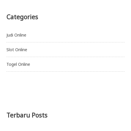
Categories
Judi Online
Slot Online
Togel Online
Terbaru Posts