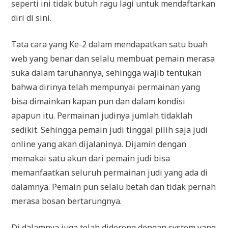
seperti ini tidak butuh ragu lagi untuk mendaftarkan
diri di sini.
Tata cara yang Ke-2 dalam mendapatkan satu buah
web yang benar dan selalu membuat pemain merasa
suka dalam taruhannya, sehingga wajib tentukan
bahwa dirinya telah mempunyai permainan yang
bisa dimainkan kapan pun dan dalam kondisi
apapun itu. Permainan judinya jumlah tidaklah
sedikit. Sehingga pemain judi tinggal pilih saja judi
online yang akan dijalaninya. Dijamin dengan
memakai satu akun dari pemain judi bisa
memanfaatkan seluruh permainan judi yang ada di
dalamnya. Pemain pun selalu betah dan tidak pernah
merasa bosan bertarungnya.
Di dalamnya juga telah didorong dengan system yang