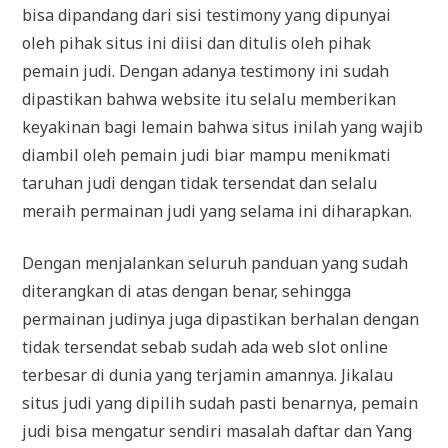
bisa dipandang dari sisi testimony yang dipunyai
oleh pihak situs ini diisi dan ditulis oleh pihak
pemain judi. Dengan adanya testimony ini sudah
dipastikan bahwa website itu selalu memberikan
keyakinan bagi lemain bahwa situs inilah yang wajib
diambil oleh pemain judi biar mampu menikmati
taruhan judi dengan tidak tersendat dan selalu
meraih permainan judi yang selama ini diharapkan.
Dengan menjalankan seluruh panduan yang sudah
diterangkan di atas dengan benar, sehingga
permainan judinya juga dipastikan berhalan dengan
tidak tersendat sebab sudah ada web slot online
terbesar di dunia yang terjamin amannya. Jikalau
situs judi yang dipilih sudah pasti benarnya, pemain
judi bisa mengatur sendiri masalah daftar dan Yang