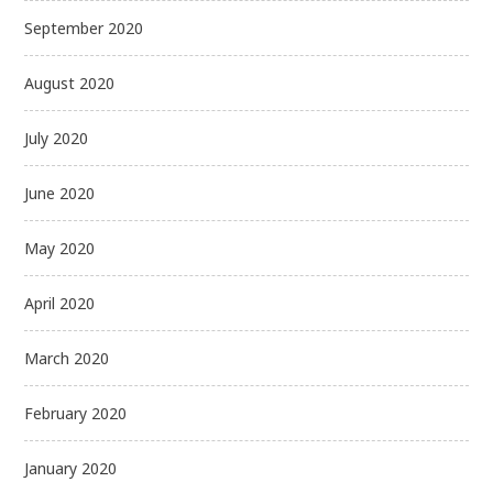
September 2020
August 2020
July 2020
June 2020
May 2020
April 2020
March 2020
February 2020
January 2020