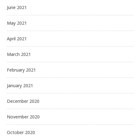
June 2021
May 2021
April 2021
March 2021
February 2021
January 2021
December 2020
November 2020
October 2020