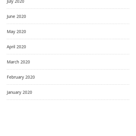
July 2020
June 2020
May 2020
April 2020
March 2020
February 2020
January 2020