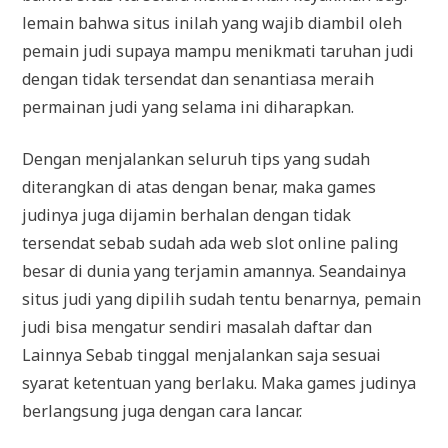
lemain bahwa situs inilah yang wajib diambil oleh
pemain judi supaya mampu menikmati taruhan judi
dengan tidak tersendat dan senantiasa meraih
permainan judi yang selama ini diharapkan.
Dengan menjalankan seluruh tips yang sudah
diterangkan di atas dengan benar, maka games
judinya juga dijamin berhalan dengan tidak
tersendat sebab sudah ada web slot online paling
besar di dunia yang terjamin amannya. Seandainya
situs judi yang dipilih sudah tentu benarnya, pemain
judi bisa mengatur sendiri masalah daftar dan
Lainnya Sebab tinggal menjalankan saja sesuai
syarat ketentuan yang berlaku. Maka games judinya
berlangsung juga dengan cara lancar.