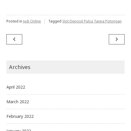
Posted in
Judi Online
Tagged
Slot Deposit Pulsa Tanpa Potongan
Post
navigate_before
navigate_next
navigation
Archives
April 2022
March 2022
February 2022
January 2022