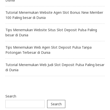
Dunia
Tutorial Menemukan Website Agen Slot Bonus New Member
100 Paling besar di Dunia
Tips Menemukan Website Situs Slot Deposit Pulsa Paling
besar di Dunia
Tips Menemukan Web Agen Slot Deposit Pulsa Tanpa
Potongan Terbesar di Dunia
Tutorial Menemukan Web Judi Slot Deposit Pulsa Paling besar
di Dunia
Search
Search