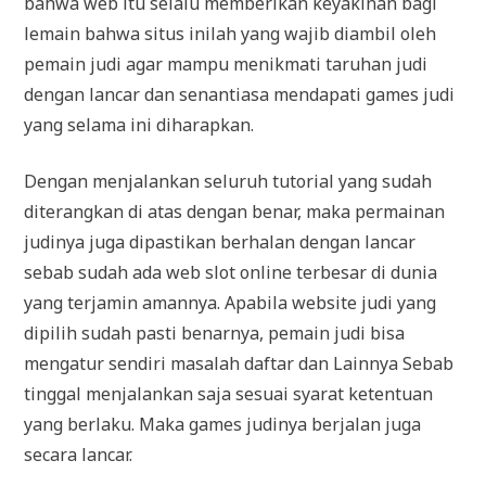
bahwa web itu selalu memberikan keyakinan bagi
lemain bahwa situs inilah yang wajib diambil oleh
pemain judi agar mampu menikmati taruhan judi
dengan lancar dan senantiasa mendapati games judi
yang selama ini diharapkan.
Dengan menjalankan seluruh tutorial yang sudah
diterangkan di atas dengan benar, maka permainan
judinya juga dipastikan berhalan dengan lancar
sebab sudah ada web slot online terbesar di dunia
yang terjamin amannya. Apabila website judi yang
dipilih sudah pasti benarnya, pemain judi bisa
mengatur sendiri masalah daftar dan Lainnya Sebab
tinggal menjalankan saja sesuai syarat ketentuan
yang berlaku. Maka games judinya berjalan juga
secara lancar.