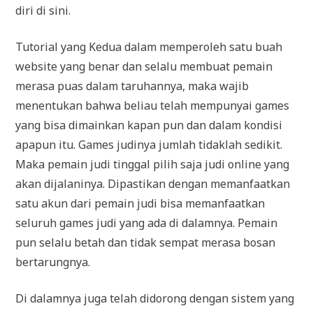
diri di sini.
Tutorial yang Kedua dalam memperoleh satu buah
website yang benar dan selalu membuat pemain
merasa puas dalam taruhannya, maka wajib
menentukan bahwa beliau telah mempunyai games
yang bisa dimainkan kapan pun dan dalam kondisi
apapun itu. Games judinya jumlah tidaklah sedikit.
Maka pemain judi tinggal pilih saja judi online yang
akan dijalaninya. Dipastikan dengan memanfaatkan
satu akun dari pemain judi bisa memanfaatkan
seluruh games judi yang ada di dalamnya. Pemain
pun selalu betah dan tidak sempat merasa bosan
bertarungnya.
Di dalamnya juga telah didorong dengan sistem yang