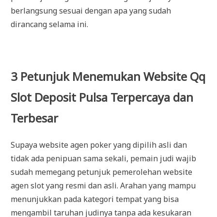
berlangsung sesuai dengan apa yang sudah
dirancang selama ini.
3 Petunjuk Menemukan Website Qq
Slot Deposit Pulsa Terpercaya dan
Terbesar
Supaya website agen poker yang dipilih asli dan
tidak ada penipuan sama sekali, pemain judi wajib
sudah memegang petunjuk pemerolehan website
agen slot yang resmi dan asli. Arahan yang mampu
menunjukkan pada kategori tempat yang bisa
mengambil taruhan judinya tanpa ada kesukaran