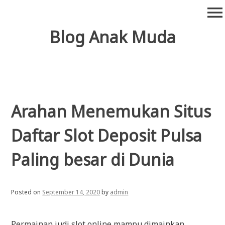
Skip
menu
to
content
Blog Anak Muda
Arahan Menemukan Situs
Daftar Slot Deposit Pulsa
Paling besar di Dunia
Posted on
September 14, 2020
by
admin
Permainan judi slot online mampu dimainkan