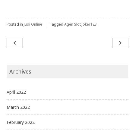
Posted in
Judi Online
Tagged
Agen Slot Joker123
Post
navigate_before
navigate_next
navigation
Archives
April 2022
March 2022
February 2022