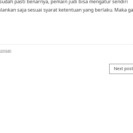
h sudah pasti benarnya, pemain judi bisa mengatur sendiri
alankan saja sesuai syarat ketentuan yang berlaku. Maka 
otongan
Next pos