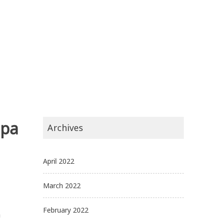
npa
Archives
April 2022
March 2022
February 2022
a