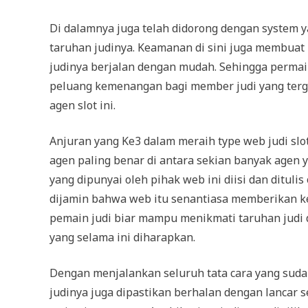
Di dalamnya juga telah didorong dengan system 
taruhan judinya. Keamanan di sini juga membua
judinya berjalan dengan mudah. Sehingga permai
peluang kemenangan bagi member judi yang tergab
agen slot ini.
Anjuran yang Ke3 dalam meraih type web judi slo
agen paling benar di antara sekian banyak agen ya
yang dipunyai oleh pihak web ini diisi dan dituli
dijamin bahwa web itu senantiasa memberikan ke
pemain judi biar mampu menikmati taruhan judi 
yang selama ini diharapkan.
Dengan menjalankan seluruh tata cara yang suda
judinya juga dipastikan berhalan dengan lancar se