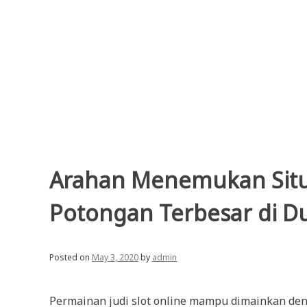
Skip
to
content
Arahan Menemukan Situs
Potongan Terbesar di D
Posted on
May 3, 2020
by
admin
Permainan judi slot online mampu dimainkan d