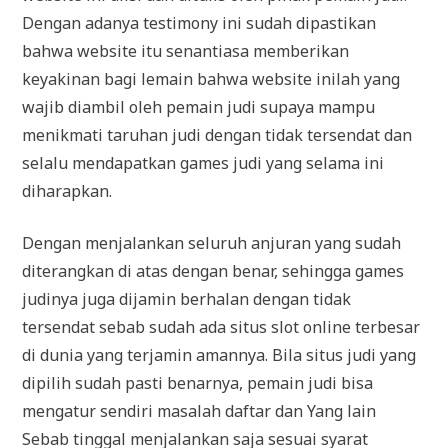
Dengan adanya testimony ini sudah dipastikan
bahwa website itu senantiasa memberikan
keyakinan bagi lemain bahwa website inilah yang
wajib diambil oleh pemain judi supaya mampu
menikmati taruhan judi dengan tidak tersendat dan
selalu mendapatkan games judi yang selama ini
diharapkan.
Dengan menjalankan seluruh anjuran yang sudah
diterangkan di atas dengan benar, sehingga games
judinya juga dijamin berhalan dengan tidak
tersendat sebab sudah ada situs slot online terbesar
di dunia yang terjamin amannya. Bila situs judi yang
dipilih sudah pasti benarnya, pemain judi bisa
mengatur sendiri masalah daftar dan Yang lain
Sebab tinggal menjalankan saja sesuai syarat