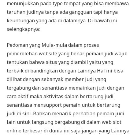
menunjukkan pada type tempat yang bisa membawa
taruhan judinya tanpa ada gangguan tapi hanya
keuntungan yang ada di dalamnya. Di bawah ini
selengkapnya:
Pedoman yang Mula-mula dalam proses
pemerolehan website yang benar, pemain judi wajib
tentukan bahwa situs yang diambil yaitu yang
terbaik di bandingkan dengan Lainnya Hal ini bisa
dilihat dengan sebanyak member judi yang
tergabung dan senantiasa memainkan judi dengan
cara aktif maka aktivitas dalam bertarung judi
senantiasa mensupport pemain untuk bertarung
judi di sini. Bahkan menarik perhatian pemain judi
lain untuk langsung bergabung di dalam web slot
online terbesar di dunia ini saja jangan yang Lainnya