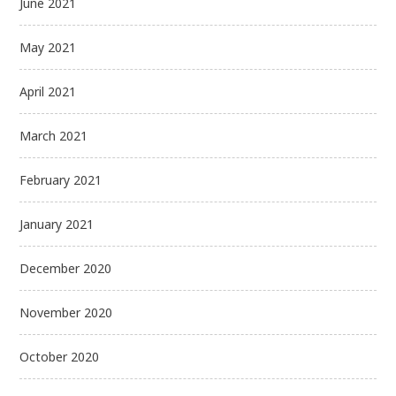
June 2021
May 2021
April 2021
March 2021
February 2021
January 2021
December 2020
November 2020
October 2020