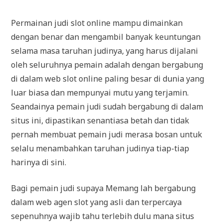
Permainan judi slot online mampu dimainkan
dengan benar dan mengambil banyak keuntungan
selama masa taruhan judinya, yang harus dijalani
oleh seluruhnya pemain adalah dengan bergabung
di dalam web slot online paling besar di dunia yang
luar biasa dan mempunyai mutu yang terjamin.
Seandainya pemain judi sudah bergabung di dalam
situs ini, dipastikan senantiasa betah dan tidak
pernah membuat pemain judi merasa bosan untuk
selalu menambahkan taruhan judinya tiap-tiap
harinya di sini.
Bagi pemain judi supaya Memang lah bergabung
dalam web agen slot yang asli dan terpercaya
sepenuhnya wajib tahu terlebih dulu mana situs