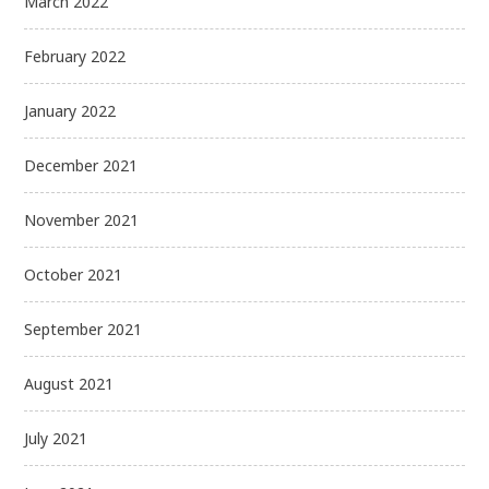
March 2022
February 2022
January 2022
December 2021
November 2021
October 2021
September 2021
August 2021
July 2021