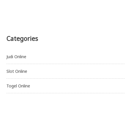
Categories
Judi Online
Slot Online
Togel Online