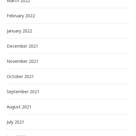
March 2022
February 2022
January 2022
December 2021
November 2021
October 2021
September 2021
August 2021
July 2021