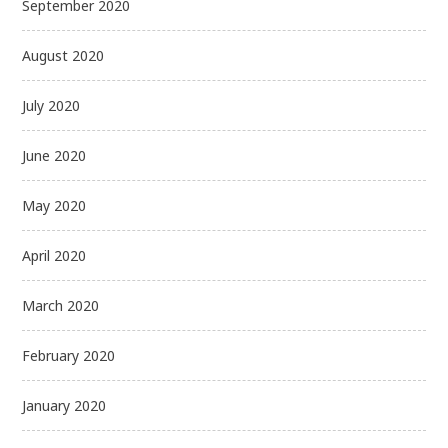
September 2020
August 2020
July 2020
June 2020
May 2020
April 2020
March 2020
February 2020
January 2020