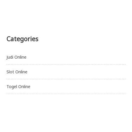
Categories
Judi Online
Slot Online
Togel Online