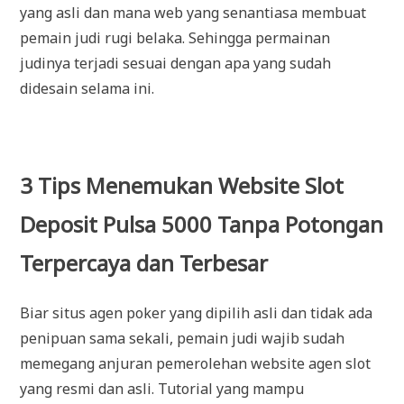
yang asli dan mana web yang senantiasa membuat
pemain judi rugi belaka. Sehingga permainan
judinya terjadi sesuai dengan apa yang sudah
didesain selama ini.
3 Tips Menemukan Website Slot
Deposit Pulsa 5000 Tanpa Potongan
Terpercaya dan Terbesar
Biar situs agen poker yang dipilih asli dan tidak ada
penipuan sama sekali, pemain judi wajib sudah
memegang anjuran pemerolehan website agen slot
yang resmi dan asli. Tutorial yang mampu