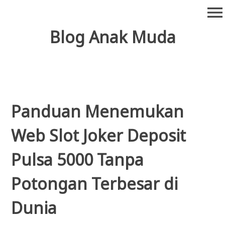
Skip
menu
to
content
Blog Anak Muda
Panduan Menemukan
Web Slot Joker Deposit
Pulsa 5000 Tanpa
Potongan Terbesar di
Dunia