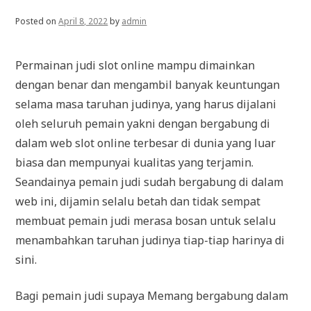
Posted on
April 8, 2022
by
admin
Permainan judi slot online mampu dimainkan
dengan benar dan mengambil banyak keuntungan
selama masa taruhan judinya, yang harus dijalani
oleh seluruh pemain yakni dengan bergabung di
dalam web slot online terbesar di dunia yang luar
biasa dan mempunyai kualitas yang terjamin.
Seandainya pemain judi sudah bergabung di dalam
web ini, dijamin selalu betah dan tidak sempat
membuat pemain judi merasa bosan untuk selalu
menambahkan taruhan judinya tiap-tiap harinya di
sini.
Bagi pemain judi supaya Memang bergabung dalam