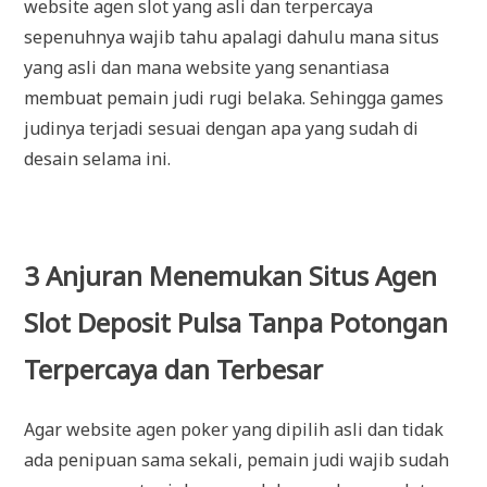
website agen slot yang asli dan terpercaya
sepenuhnya wajib tahu apalagi dahulu mana situs
yang asli dan mana website yang senantiasa
membuat pemain judi rugi belaka. Sehingga games
judinya terjadi sesuai dengan apa yang sudah di
desain selama ini.
3 Anjuran Menemukan Situs Agen
Slot Deposit Pulsa Tanpa Potongan
Terpercaya dan Terbesar
Agar website agen poker yang dipilih asli dan tidak
ada penipuan sama sekali, pemain judi wajib sudah