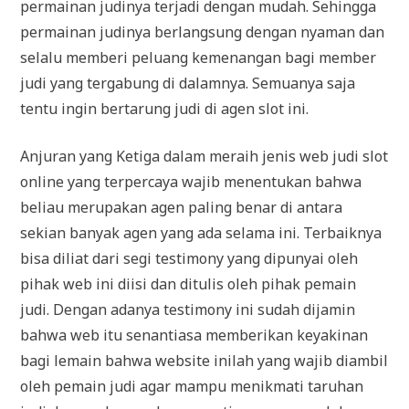
permainan judinya terjadi dengan mudah. Sehingga
permainan judinya berlangsung dengan nyaman dan
selalu memberi peluang kemenangan bagi member
judi yang tergabung di dalamnya. Semuanya saja
tentu ingin bertarung judi di agen slot ini.
Anjuran yang Ketiga dalam meraih jenis web judi slot
online yang terpercaya wajib menentukan bahwa
beliau merupakan agen paling benar di antara
sekian banyak agen yang ada selama ini. Terbaiknya
bisa diliat dari segi testimony yang dipunyai oleh
pihak web ini diisi dan ditulis oleh pihak pemain
judi. Dengan adanya testimony ini sudah dijamin
bahwa web itu senantiasa memberikan keyakinan
bagi lemain bahwa website inilah yang wajib diambil
oleh pemain judi agar mampu menikmati taruhan