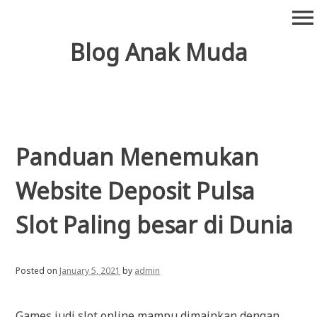
Skip
menu
to
content
Blog Anak Muda
Panduan Menemukan
Website Deposit Pulsa
Slot Paling besar di Dunia
Posted on
January 5, 2021
by
admin
Games judi slot online mampu dimainkan dengan