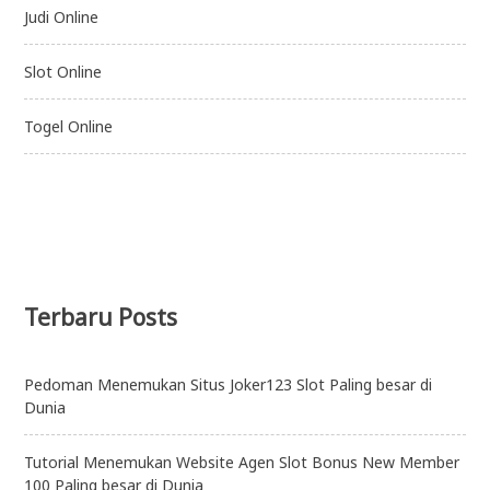
Judi Online
Slot Online
Togel Online
Terbaru Posts
Pedoman Menemukan Situs Joker123 Slot Paling besar di
Dunia
Tutorial Menemukan Website Agen Slot Bonus New Member
100 Paling besar di Dunia