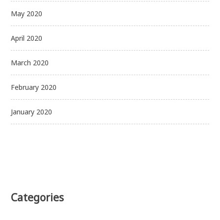
May 2020
April 2020
March 2020
February 2020
January 2020
Categories