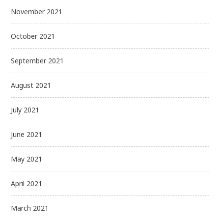
November 2021
October 2021
September 2021
August 2021
July 2021
June 2021
May 2021
April 2021
March 2021