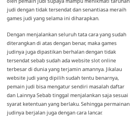
oleh pemain judi supaya mampu menikmati taruhan
judi dengan tidak tersendat dan senantiasa meraih
games judi yang selama ini diharapkan.
Dengan menjalankan seluruh tata cara yang sudah
diterangkan di atas dengan benar, maka games
judinya juga dipastikan berhalan dengan tidak
tersendat sebab sudah ada website slot online
terbesar di dunia yang terjamin amannya. Jikalau
website judi yang dipilih sudah tentu benarnya,
pemain judi bisa mengatur sendiri masalah daftar
dan Lainnya Sebab tinggal menjalankan saja sesuai
syarat ketentuan yang berlaku. Sehingga permainan
judinya berjalan juga dengan cara lancar.