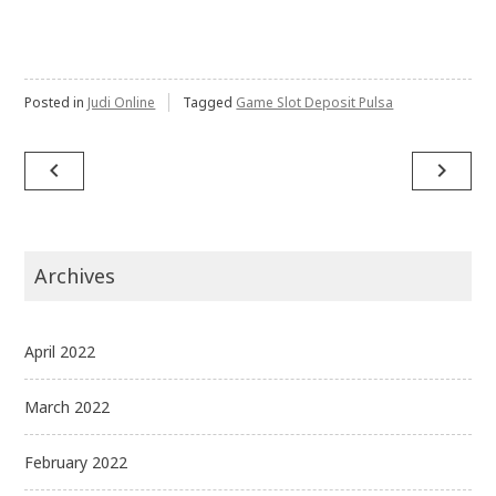
Posted in
Judi Online
Tagged
Game Slot Deposit Pulsa
Post
navigate_before
navigate_next
navigation
Archives
April 2022
March 2022
February 2022