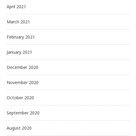
April 2021
March 2021
February 2021
January 2021
December 2020
November 2020
October 2020
September 2020
August 2020