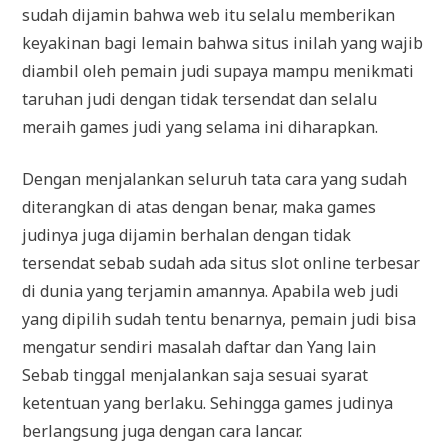
sudah dijamin bahwa web itu selalu memberikan
keyakinan bagi lemain bahwa situs inilah yang wajib
diambil oleh pemain judi supaya mampu menikmati
taruhan judi dengan tidak tersendat dan selalu
meraih games judi yang selama ini diharapkan.
Dengan menjalankan seluruh tata cara yang sudah
diterangkan di atas dengan benar, maka games
judinya juga dijamin berhalan dengan tidak
tersendat sebab sudah ada situs slot online terbesar
di dunia yang terjamin amannya. Apabila web judi
yang dipilih sudah tentu benarnya, pemain judi bisa
mengatur sendiri masalah daftar dan Yang lain
Sebab tinggal menjalankan saja sesuai syarat
ketentuan yang berlaku. Sehingga games judinya
berlangsung juga dengan cara lancar.