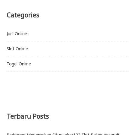
Categories
Judi Online
Slot Online
Togel Online
Terbaru Posts
Pedoman Menemukan Situs Joker123 Slot Paling besar di