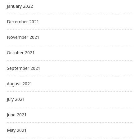
January 2022
December 2021
November 2021
October 2021
September 2021
August 2021
July 2021
June 2021
May 2021