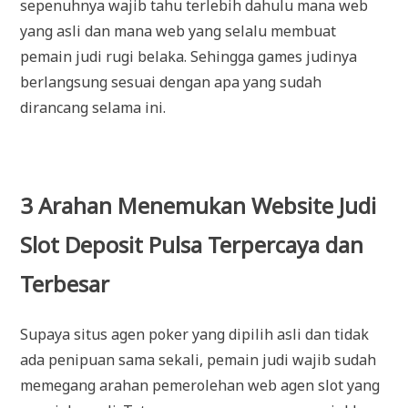
sepenuhnya wajib tahu terlebih dahulu mana web
yang asli dan mana web yang selalu membuat
pemain judi rugi belaka. Sehingga games judinya
berlangsung sesuai dengan apa yang sudah
dirancang selama ini.
3 Arahan Menemukan Website Judi
Slot Deposit Pulsa Terpercaya dan
Terbesar
Supaya situs agen poker yang dipilih asli dan tidak
ada penipuan sama sekali, pemain judi wajib sudah
memegang arahan pemerolehan web agen slot yang