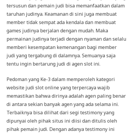
tersusun dan pemain judi bisa memanfaatkan dalam
taruhan judinya. Keamanan di sini juga membuat
member tidak sempat ada kendala dan membuat
games judinya berjalan dengan mudah. Maka
permainan judinya terjadi dengan nyaman dan selalu
memberi kesempatan kemenangan bagi member
judi yang tergabung di dalamnya. Semuanya saja
tentu ingin bertarung judi di agen slot ini.
Pedoman yang Ke-3 dalam memperoleh kategori
website judi slot online yang terpercaya wajib
memastikan bahwa dirinya adalah agen paling benar
di antara sekian banyak agen yang ada selama ini.
Terbaiknya bisa dilihat dari segi testimony yang
dipunyai oleh pihak situs ini diisi dan ditulis oleh
pihak pemain judi. Dengan adanya testimony ini