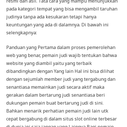
resmi dan asli. Tata cara yang mampu menunjukkan
pada kategori tempat yang bisa mengambil taruhan
judinya tanpa ada kesukaran tetapi hanya
keuntungan yang ada di dalamnya. Di bawah ini
selengkapnya:
Panduan yang Pertama dalam proses pemerolehan
web yang benar, pemain judi wajib tentukan bahwa
website yang diambil yaitu yang terbaik
dibandingkan dengan Yang lain Hal ini bisa dilihat
dengan sejumlah member judi yang tergabung dan
senantiasa memainkan judi secara aktif maka
gerakan dalam bertarung judi senantiasa beri
dukungan pemain buat bertarung judi di sini.
Bahkan menarik perhatian pemain judi lain utk
cepat bergabung di dalam situs slot online terbesar
di dunia ini saja jangan yang Lainnya Bagi pemain