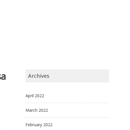
sa
Archives
April 2022
March 2022
February 2022
a