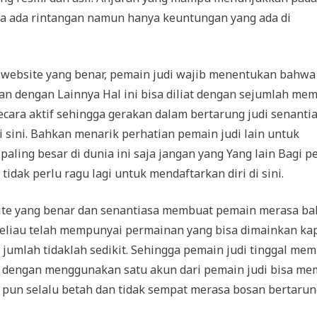
a ada rintangan namun hanya keuntungan yang ada di
website yang benar, pemain judi wajib menentukan bahwa 
kan dengan Lainnya Hal ini bisa diliat dengan sejumlah me
ecara aktif sehingga gerakan dalam bertarung judi senanti
sini. Bahkan menarik perhatian pemain judi lain untuk
paling besar di dunia ini saja jangan yang Yang lain Bagi 
idak perlu ragu lagi untuk mendaftarkan diri di sini.
ite yang benar dan senantiasa membuat pemain merasa ba
eliau telah mempunyai permainan yang bisa dimainkan ka
jumlah tidaklah sedikit. Sehingga pemain judi tinggal mem
kan dengan menggunakan satu akun dari pemain judi bisa me
 pun selalu betah dan tidak sempat merasa bosan bertarun