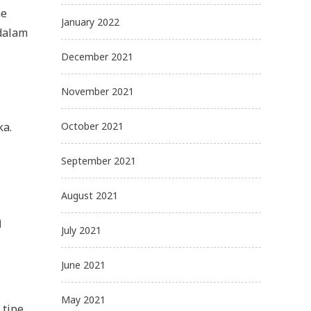
ne
January 2022
 dalam
December 2021
November 2021
ka.
October 2021
September 2021
August 2021
n
July 2021
June 2021
May 2021
 tipe