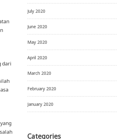
July 2020
atan
June 2020
en
May 2020
April 2020
 dari
March 2020
ilah
February 2020
iasa
January 2020
 yang
asalah
Categories