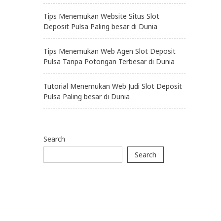
Tips Menemukan Website Situs Slot
Deposit Pulsa Paling besar di Dunia
Tips Menemukan Web Agen Slot Deposit
Pulsa Tanpa Potongan Terbesar di Dunia
Tutorial Menemukan Web Judi Slot Deposit
Pulsa Paling besar di Dunia
Search
Search