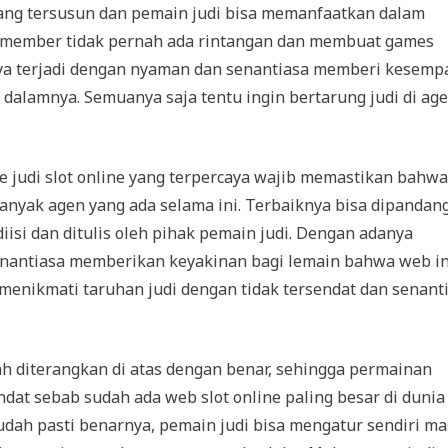
yang tersusun dan pemain judi bisa memanfaatkan dalam
t member tidak pernah ada rintangan dan membuat games
nya terjadi dengan nyaman dan senantiasa memberi kesemp
dalamnya. Semuanya saja tentu ingin bertarung judi di ag
 judi slot online yang terpercaya wajib memastikan bahwa
banyak agen yang ada selama ini. Terbaiknya bisa dipandang
diisi dan ditulis oleh pihak pemain judi. Dengan adanya
senantiasa memberikan keyakinan bagi lemain bahwa web in
menikmati taruhan judi dengan tidak tersendat dan senant
 diterangkan di atas dengan benar, sehingga permainan
ndat sebab sudah ada web slot online paling besar di dunia
sudah pasti benarnya, pemain judi bisa mengatur sendiri m