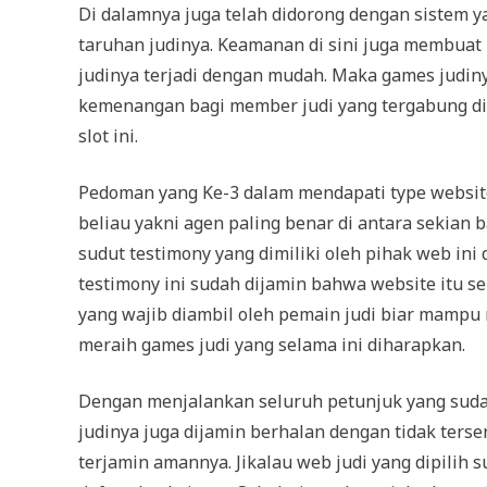
Di dalamnya juga telah didorong dengan sistem 
taruhan judinya. Keamanan di sini juga membua
judinya terjadi dengan mudah. Maka games judi
kemenangan bagi member judi yang tergabung di 
slot ini.
Pedoman yang Ke-3 dalam mendapati type website
beliau yakni agen paling benar di antara sekian 
sudut testimony yang dimiliki oleh pihak web ini 
testimony ini sudah dijamin bahwa website itu 
yang wajib diambil oleh pemain judi biar mampu 
meraih games judi yang selama ini diharapkan.
Dengan menjalankan seluruh petunjuk yang sudah
judinya juga dijamin berhalan dengan tidak terse
terjamin amannya. Jikalau web judi yang dipilih 