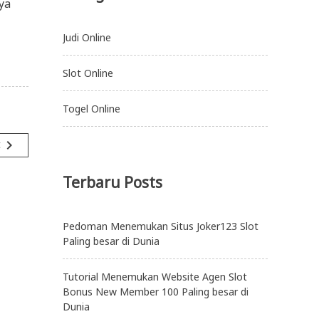
ya
Judi Online
Slot Online
Togel Online
navigate_next
t
Terbaru Posts
Pedoman Menemukan Situs Joker123 Slot
Paling besar di Dunia
Tutorial Menemukan Website Agen Slot
Bonus New Member 100 Paling besar di
Dunia