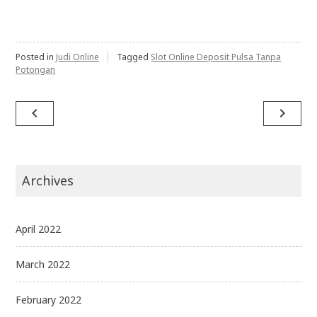
Posted in
Judi Online
Tagged
Slot Online Deposit Pulsa Tanpa
Potongan
Post
navigate_before
navigate_next
navigation
Archives
April 2022
March 2022
February 2022