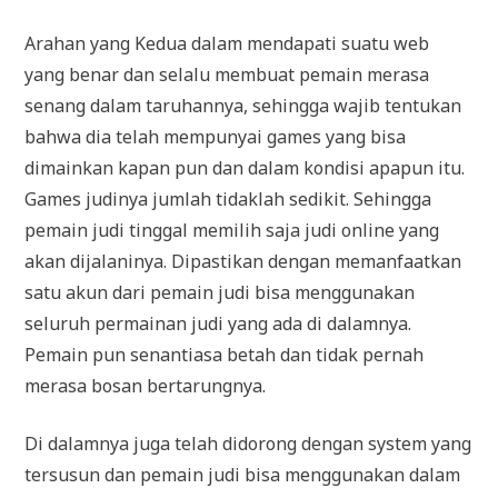
Arahan yang Kedua dalam mendapati suatu web
yang benar dan selalu membuat pemain merasa
senang dalam taruhannya, sehingga wajib tentukan
bahwa dia telah mempunyai games yang bisa
dimainkan kapan pun dan dalam kondisi apapun itu.
Games judinya jumlah tidaklah sedikit. Sehingga
pemain judi tinggal memilih saja judi online yang
akan dijalaninya. Dipastikan dengan memanfaatkan
satu akun dari pemain judi bisa menggunakan
seluruh permainan judi yang ada di dalamnya.
Pemain pun senantiasa betah dan tidak pernah
merasa bosan bertarungnya.
Di dalamnya juga telah didorong dengan system yang
tersusun dan pemain judi bisa menggunakan dalam