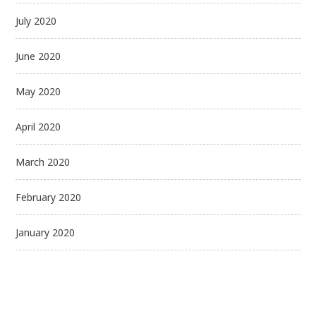
July 2020
June 2020
May 2020
April 2020
March 2020
February 2020
January 2020