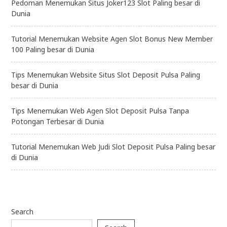
Pedoman Menemukan Situs Joker123 Slot Paling besar di
Dunia
Tutorial Menemukan Website Agen Slot Bonus New Member
100 Paling besar di Dunia
Tips Menemukan Website Situs Slot Deposit Pulsa Paling
besar di Dunia
Tips Menemukan Web Agen Slot Deposit Pulsa Tanpa
Potongan Terbesar di Dunia
Tutorial Menemukan Web Judi Slot Deposit Pulsa Paling besar
di Dunia
Search