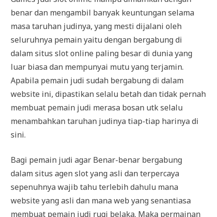
benar dan mengambil banyak keuntungan selama
masa taruhan judinya, yang mesti dijalani oleh
seluruhnya pemain yaitu dengan bergabung di
dalam situs slot online paling besar di dunia yang
luar biasa dan mempunyai mutu yang terjamin.
Apabila pemain judi sudah bergabung di dalam
website ini, dipastikan selalu betah dan tidak pernah
membuat pemain judi merasa bosan utk selalu
menambahkan taruhan judinya tiap-tiap harinya di
sini.
Bagi pemain judi agar Benar-benar bergabung
dalam situs agen slot yang asli dan terpercaya
sepenuhnya wajib tahu terlebih dahulu mana
website yang asli dan mana web yang senantiasa
membuat pemain judi rugi belaka. Maka permainan