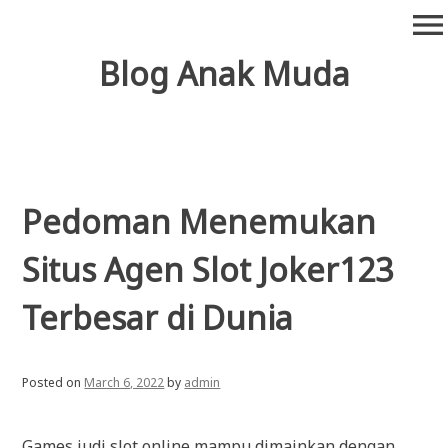
Skip
menu
to
content
Blog Anak Muda
Pedoman Menemukan
Situs Agen Slot Joker123
Terbesar di Dunia
Posted on
March 6, 2022
by
admin
Games judi slot online mampu dimainkan dengan