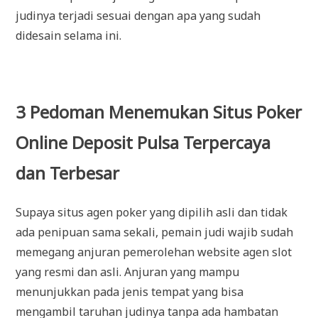
judinya terjadi sesuai dengan apa yang sudah
didesain selama ini.
3 Pedoman Menemukan Situs Poker
Online Deposit Pulsa Terpercaya
dan Terbesar
Supaya situs agen poker yang dipilih asli dan tidak
ada penipuan sama sekali, pemain judi wajib sudah
memegang anjuran pemerolehan website agen slot
yang resmi dan asli. Anjuran yang mampu
menunjukkan pada jenis tempat yang bisa
mengambil taruhan judinya tanpa ada hambatan