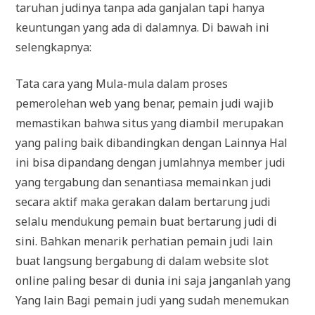
taruhan judinya tanpa ada ganjalan tapi hanya
keuntungan yang ada di dalamnya. Di bawah ini
selengkapnya:
Tata cara yang Mula-mula dalam proses
pemerolehan web yang benar, pemain judi wajib
memastikan bahwa situs yang diambil merupakan
yang paling baik dibandingkan dengan Lainnya Hal
ini bisa dipandang dengan jumlahnya member judi
yang tergabung dan senantiasa memainkan judi
secara aktif maka gerakan dalam bertarung judi
selalu mendukung pemain buat bertarung judi di
sini. Bahkan menarik perhatian pemain judi lain
buat langsung bergabung di dalam website slot
online paling besar di dunia ini saja janganlah yang
Yang lain Bagi pemain judi yang sudah menemukan