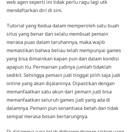
web agen seperti ini tidak perlu ragu lagi utk
mendaftarkan diri di sini.
Tutorial yang Kedua dalam memperoleh satu buah
situs yang benar dan selalu membuat pemain
merasa puas dalam taruhannya, maka wajib
memastikan bahwa beliau telah mempunyai games
yang bisa dimainkan kapan pun dan dalam kondisi
apapun itu. Permainan judinya jumlah tidaklah
sedikit. Sehingga pemain judi tinggal pilih saja judi
online yang akan dijalaninya. Dipastikan dengan
memanfaatkan satu akun dari pemain judi bisa
memanfaatkan seluruh games judi yang ada di
dalamnya. Pemain pun senantiasa betah dan tidak
sempat merasa bosan bertarungnya.
Di dalamnya juga telah didorong dengan sistem yang