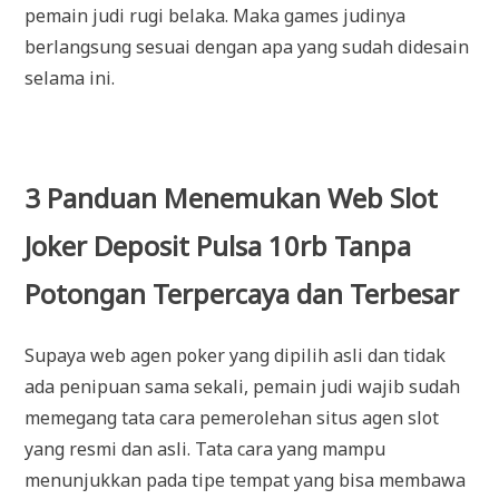
pemain judi rugi belaka. Maka games judinya
berlangsung sesuai dengan apa yang sudah didesain
selama ini.
3 Panduan Menemukan Web Slot
Joker Deposit Pulsa 10rb Tanpa
Potongan Terpercaya dan Terbesar
Supaya web agen poker yang dipilih asli dan tidak
ada penipuan sama sekali, pemain judi wajib sudah
memegang tata cara pemerolehan situs agen slot
yang resmi dan asli. Tata cara yang mampu
menunjukkan pada tipe tempat yang bisa membawa