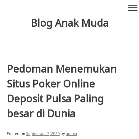
Skip
menu
to
content
Blog Anak Muda
Pedoman Menemukan
Situs Poker Online
Deposit Pulsa Paling
besar di Dunia
Posted on
September 7, 2020
by
admin