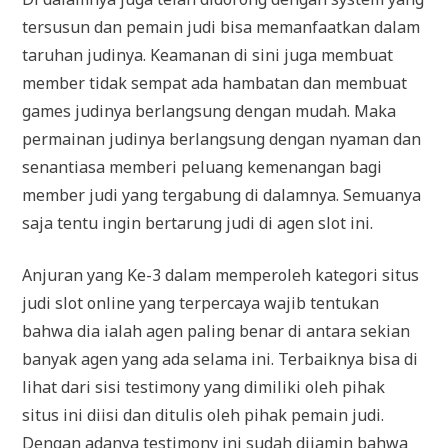
tersusun dan pemain judi bisa memanfaatkan dalam
taruhan judinya. Keamanan di sini juga membuat
member tidak sempat ada hambatan dan membuat
games judinya berlangsung dengan mudah. Maka
permainan judinya berlangsung dengan nyaman dan
senantiasa memberi peluang kemenangan bagi
member judi yang tergabung di dalamnya. Semuanya
saja tentu ingin bertarung judi di agen slot ini.
Anjuran yang Ke-3 dalam memperoleh kategori situs
judi slot online yang terpercaya wajib tentukan
bahwa dia ialah agen paling benar di antara sekian
banyak agen yang ada selama ini. Terbaiknya bisa di
lihat dari sisi testimony yang dimiliki oleh pihak
situs ini diisi dan ditulis oleh pihak pemain judi.
Dengan adanya testimony ini sudah dijamin bahwa