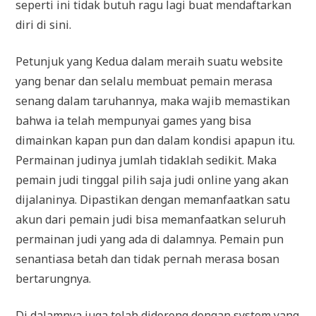
seperti ini tidak butuh ragu lagi buat mendaftarkan
diri di sini.
Petunjuk yang Kedua dalam meraih suatu website
yang benar dan selalu membuat pemain merasa
senang dalam taruhannya, maka wajib memastikan
bahwa ia telah mempunyai games yang bisa
dimainkan kapan pun dan dalam kondisi apapun itu.
Permainan judinya jumlah tidaklah sedikit. Maka
pemain judi tinggal pilih saja judi online yang akan
dijalaninya. Dipastikan dengan memanfaatkan satu
akun dari pemain judi bisa memanfaatkan seluruh
permainan judi yang ada di dalamnya. Pemain pun
senantiasa betah dan tidak pernah merasa bosan
bertarungnya.
Di dalamnya juga telah didorong dengan system yang