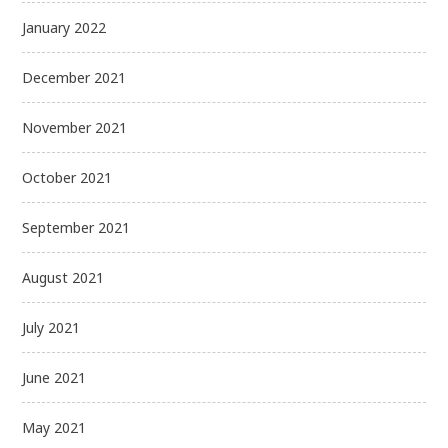
January 2022
December 2021
November 2021
October 2021
September 2021
August 2021
July 2021
June 2021
May 2021