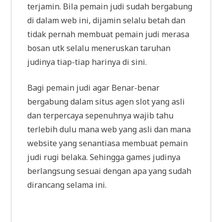
terjamin. Bila pemain judi sudah bergabung
di dalam web ini, dijamin selalu betah dan
tidak pernah membuat pemain judi merasa
bosan utk selalu meneruskan taruhan
judinya tiap-tiap harinya di sini.
Bagi pemain judi agar Benar-benar
bergabung dalam situs agen slot yang asli
dan terpercaya sepenuhnya wajib tahu
terlebih dulu mana web yang asli dan mana
website yang senantiasa membuat pemain
judi rugi belaka. Sehingga games judinya
berlangsung sesuai dengan apa yang sudah
dirancang selama ini.