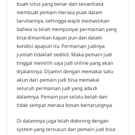
buah situs yang benar dan senantiasa
membuat pemain merasa puas dalam
taruhannya, sehingga wajib memastikan
bahwa ia telah mempunyai permainan yang
bisa dimainkan kapan pun dan dalam
kondisi apapun itu. Permainan judinya
jumlah tidaklah sedikit. Maka pemain judi
tinggal memilih saja judi online yang akan
dijalaninya. Dijamin dengan memakai satu
akun dari pemain judi bisa memakai
seluruh permainan judi yang ada di
dalamnya. Pemain pun selalu betah dan
tidak sempat merasa bosan bertarungnya.
Di dalamnya juga telah didorong dengan
system yang tersusun dan pemain judi bisa