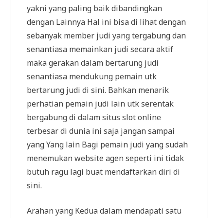
yakni yang paling baik dibandingkan
dengan Lainnya Hal ini bisa di lihat dengan
sebanyak member judi yang tergabung dan
senantiasa memainkan judi secara aktif
maka gerakan dalam bertarung judi
senantiasa mendukung pemain utk
bertarung judi di sini. Bahkan menarik
perhatian pemain judi lain utk serentak
bergabung di dalam situs slot online
terbesar di dunia ini saja jangan sampai
yang Yang lain Bagi pemain judi yang sudah
menemukan website agen seperti ini tidak
butuh ragu lagi buat mendaftarkan diri di
sini.
Arahan yang Kedua dalam mendapati satu