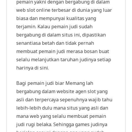
pemain yakni dengan bergabung di dalam
web slot online terbesar di dunia yang luar
biasa dan mempunyai kualitas yang
terjamin. Kalau pemain judi sudah
bergabung di dalam situs ini, dipastikan
senantiasa betah dan tidak pernah
membuat pemain judi merasa bosan buat
selalu melanjutkan taruhan judinya setiap
harinya di sini.
Bagi pemain judi biar Memang lah
bergabung dalam website agen slot yang
asli dan terpercaya sepenuhnya wajib tahu
lebih-lebih dulu mana situs yang asli dan
mana web yang selalu membuat pemain
judi rugi belaka. Sehingga games judinya