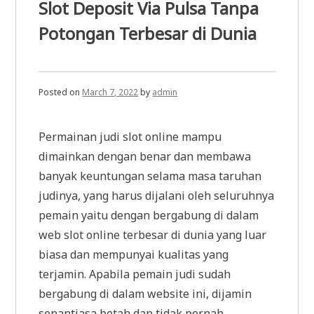
Slot Deposit Via Pulsa Tanpa
Potongan Terbesar di Dunia
Posted on
March 7, 2022
by
admin
Permainan judi slot online mampu
dimainkan dengan benar dan membawa
banyak keuntungan selama masa taruhan
judinya, yang harus dijalani oleh seluruhnya
pemain yaitu dengan bergabung di dalam
web slot online terbesar di dunia yang luar
biasa dan mempunyai kualitas yang
terjamin. Apabila pemain judi sudah
bergabung di dalam website ini, dijamin
senantiasa betah dan tidak pernah