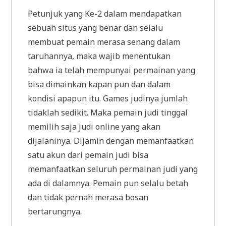
Petunjuk yang Ke-2 dalam mendapatkan
sebuah situs yang benar dan selalu
membuat pemain merasa senang dalam
taruhannya, maka wajib menentukan
bahwa ia telah mempunyai permainan yang
bisa dimainkan kapan pun dan dalam
kondisi apapun itu. Games judinya jumlah
tidaklah sedikit. Maka pemain judi tinggal
memilih saja judi online yang akan
dijalaninya. Dijamin dengan memanfaatkan
satu akun dari pemain judi bisa
memanfaatkan seluruh permainan judi yang
ada di dalamnya. Pemain pun selalu betah
dan tidak pernah merasa bosan
bertarungnya.