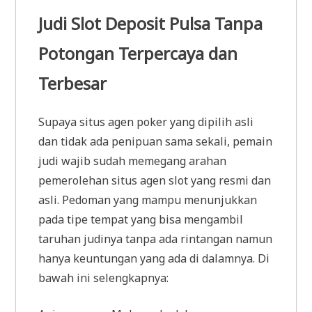
Judi Slot Deposit Pulsa Tanpa
Potongan Terpercaya dan
Terbesar
Supaya situs agen poker yang dipilih asli
dan tidak ada penipuan sama sekali, pemain
judi wajib sudah memegang arahan
pemerolehan situs agen slot yang resmi dan
asli. Pedoman yang mampu menunjukkan
pada tipe tempat yang bisa mengambil
taruhan judinya tanpa ada rintangan namun
hanya keuntungan yang ada di dalamnya. Di
bawah ini selengkapnya: