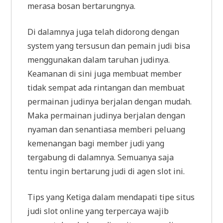
merasa bosan bertarungnya.
Di dalamnya juga telah didorong dengan
system yang tersusun dan pemain judi bisa
menggunakan dalam taruhan judinya.
Keamanan di sini juga membuat member
tidak sempat ada rintangan dan membuat
permainan judinya berjalan dengan mudah.
Maka permainan judinya berjalan dengan
nyaman dan senantiasa memberi peluang
kemenangan bagi member judi yang
tergabung di dalamnya. Semuanya saja
tentu ingin bertarung judi di agen slot ini.
Tips yang Ketiga dalam mendapati tipe situs
judi slot online yang terpercaya wajib