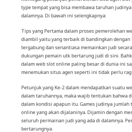
type tempat yang bisa membawa taruhan judinya 
dalamnya. Di bawah ini selengkapnya:
Tips yang Pertama dalam proses pemerolehan web
diambil yaitu yang terbaik di bandingkan dengan 
tergabung dan senantiasa memainkan judi secara a
dukungan pemain utk bertarung judi di sini. Bah
dalam web slot online paling besar di dunia ini s
menemukan situs agen seperti ini tidak perlu ragu 
Petunjuk yang Ke-2 dalam mendapatkan suatu we
dalam taruhannya, maka wajib tentukan bahwa d
dalam kondisi apapun itu. Games judinya jumlah ti
online yang akan dijalaninya. Dijamin dengan m
seluruh permainan judi yang ada di dalamnya. P
bertarungnya.