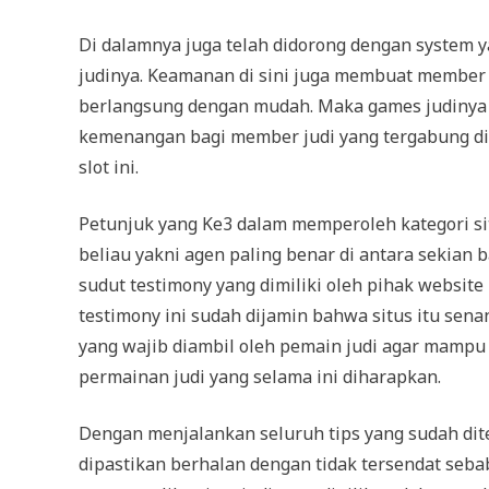
Di dalamnya juga telah didorong dengan system 
judinya. Keamanan di sini juga membuat member
berlangsung dengan mudah. Maka games judinya
kemenangan bagi member judi yang tergabung di 
slot ini.
Petunjuk yang Ke3 dalam memperoleh kategori sit
beliau yakni agen paling benar di antara sekian 
sudut testimony yang dimiliki oleh pihak website 
testimony ini sudah dijamin bahwa situs itu sen
yang wajib diambil oleh pemain judi agar mampu 
permainan judi yang selama ini diharapkan.
Dengan menjalankan seluruh tips yang sudah dit
dipastikan berhalan dengan tidak tersendat sebab