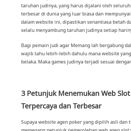
taruhan judinya, yang harus dijalani oleh seluru
terbesar di dunia yang luar biasa dan mempunyai
dalam website ini, dipastikan senantiasa betah
selalu menyambung taruhan judinya setiap harinya
Bagi pemain judi agar Memang lah bergabung dal
wajib tahu lebih-lebih dahulu mana website yang
belaka. Maka games judinya terjadi sesuai dengan
3 Petunjuk Menemukan Web Slot 
Terpercaya dan Terbesar
Supaya website agen poker yang dipilih asli dan 
memegang petunjuk pemerolehan web agen slot 