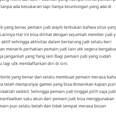
tanpa ada kesukaran tapi hanya keuntungan yang ada di
 yang benar, pemain judi wajib tentukan bahwa situs yan
Lainnya Hal ini bisa dilihat dengan sejumlah member judi 
ktif sehingga aktivitas dalam bertarung judi selalu beri
kan menarik perhatian pemain judi lain utk segera bergabu
aja janganlah yang Yang lain Bagi pemain judi yang sudah
lagi utk mendaftarkan diri di sini.
bsite yang benar dan selalu membuat pemain merasa bah
ia telah mempunyai games yang bisa dimainkan kapan pun
daklah sedikit. Sehingga pemain judi tinggal pilih saja judi
emanfaatkan satu akun dari pemain judi bisa menggunakan
emain pun selalu betah dan tidak sempat merasa bosan