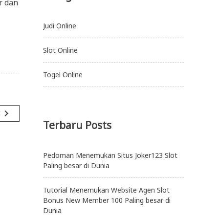
r dan
Judi Online
Slot Online
Togel Online
navigate_next
t
Terbaru Posts
Pedoman Menemukan Situs Joker123 Slot
Paling besar di Dunia
Tutorial Menemukan Website Agen Slot
Bonus New Member 100 Paling besar di
Dunia