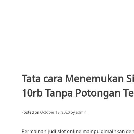
Skip
to
content
Tata cara Menemukan Sit
10rb Tanpa Potongan Te
Posted on
October 18, 2020
by
admin
Permainan judi slot online mampu dimainkan d