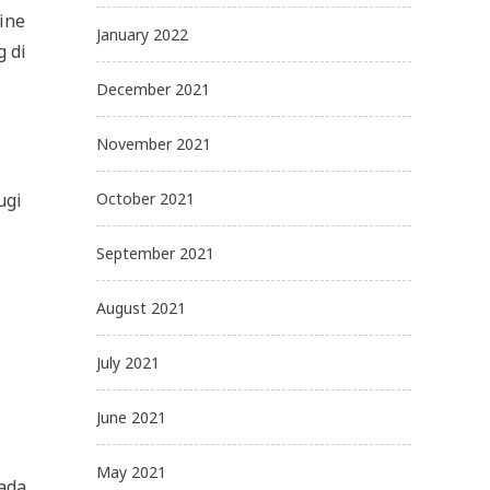
ine
January 2022
g di
December 2021
November 2021
ugi
October 2021
September 2021
August 2021
July 2021
June 2021
May 2021
ada