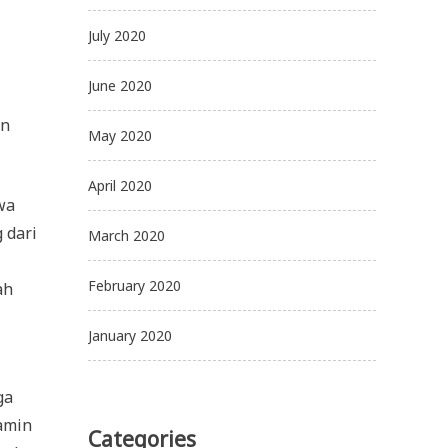
July 2020
June 2020
en
May 2020
April 2020
wa
 dari
March 2020
February 2020
ah
January 2020
ga
jamin
Categories