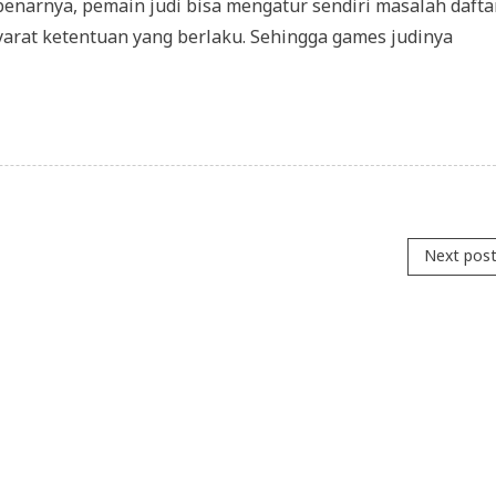
u benarnya, pemain judi bisa mengatur sendiri masalah dafta
yarat ketentuan yang berlaku. Sehingga games judinya
Next pos