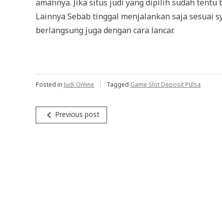
amannya. Jika situs judi yang dipilih sudah tent
Lainnya Sebab tinggal menjalankan saja sesuai s
berlangsung juga dengan cara lancar.
Posted in
Judi Online
Tagged
Game Slot Deposit Pulsa
Post
navigate_before
Previous post
navigation