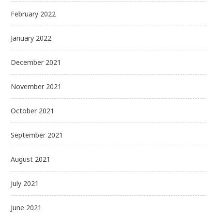
February 2022
January 2022
December 2021
November 2021
October 2021
September 2021
August 2021
July 2021
June 2021