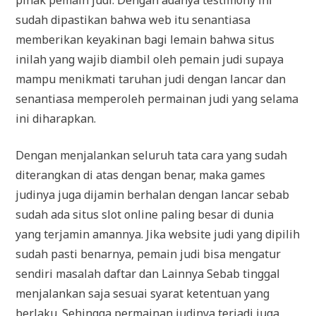
sudah dipastikan bahwa web itu senantiasa
memberikan keyakinan bagi lemain bahwa situs
inilah yang wajib diambil oleh pemain judi supaya
mampu menikmati taruhan judi dengan lancar dan
senantiasa memperoleh permainan judi yang selama
ini diharapkan.
Dengan menjalankan seluruh tata cara yang sudah
diterangkan di atas dengan benar, maka games
judinya juga dijamin berhalan dengan lancar sebab
sudah ada situs slot online paling besar di dunia
yang terjamin amannya. Jika website judi yang dipilih
sudah pasti benarnya, pemain judi bisa mengatur
sendiri masalah daftar dan Lainnya Sebab tinggal
menjalankan saja sesuai syarat ketentuan yang
berlaku. Sehingga permainan judinya terjadi juga