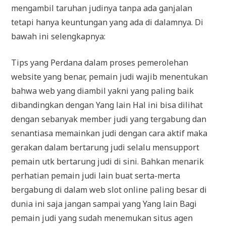
mengambil taruhan judinya tanpa ada ganjalan
tetapi hanya keuntungan yang ada di dalamnya. Di
bawah ini selengkapnya:
Tips yang Perdana dalam proses pemerolehan
website yang benar, pemain judi wajib menentukan
bahwa web yang diambil yakni yang paling baik
dibandingkan dengan Yang lain Hal ini bisa dilihat
dengan sebanyak member judi yang tergabung dan
senantiasa memainkan judi dengan cara aktif maka
gerakan dalam bertarung judi selalu mensupport
pemain utk bertarung judi di sini. Bahkan menarik
perhatian pemain judi lain buat serta-merta
bergabung di dalam web slot online paling besar di
dunia ini saja jangan sampai yang Yang lain Bagi
pemain judi yang sudah menemukan situs agen