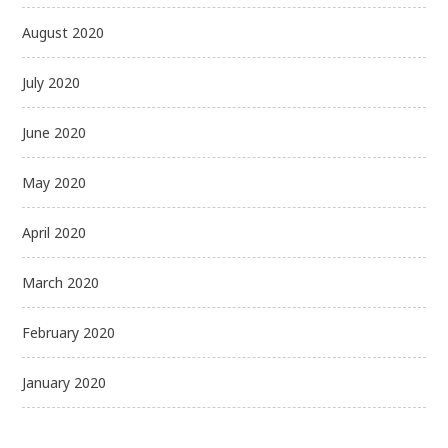
August 2020
July 2020
June 2020
May 2020
April 2020
March 2020
February 2020
January 2020