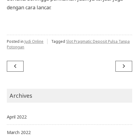
dengan cara lancar.
Posted in
Judi Online
Tagged
Slot Pragmatic Deposit Pulsa Tanpa
Potongan
Post
navigate_before
navigate_next
navigation
Archives
April 2022
March 2022