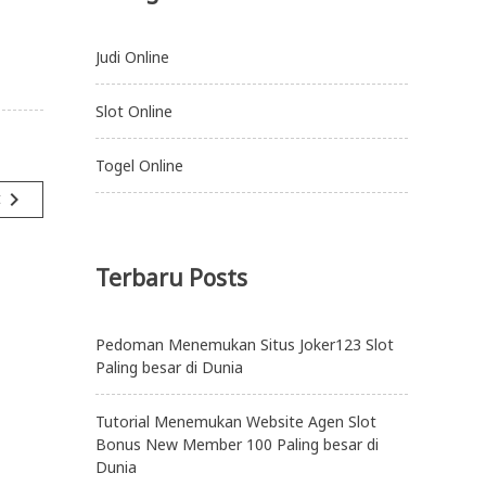
Judi Online
Slot Online
Togel Online
navigate_next
t
Terbaru Posts
Pedoman Menemukan Situs Joker123 Slot
Paling besar di Dunia
Tutorial Menemukan Website Agen Slot
Bonus New Member 100 Paling besar di
Dunia