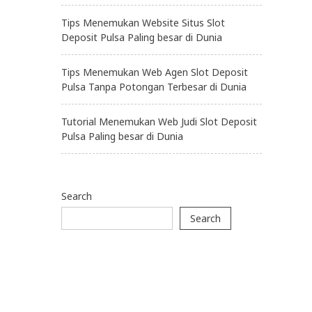
Tips Menemukan Website Situs Slot
Deposit Pulsa Paling besar di Dunia
Tips Menemukan Web Agen Slot Deposit
Pulsa Tanpa Potongan Terbesar di Dunia
Tutorial Menemukan Web Judi Slot Deposit
Pulsa Paling besar di Dunia
Search
Search