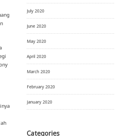
July 2020
uang
en
June 2020
May 2020
a
egi
April 2020
mony
March 2020
February 2020
January 2020
inya
lah
Categories