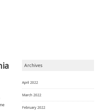
nia
Archives
April 2022
March 2022
a
ine
February 2022