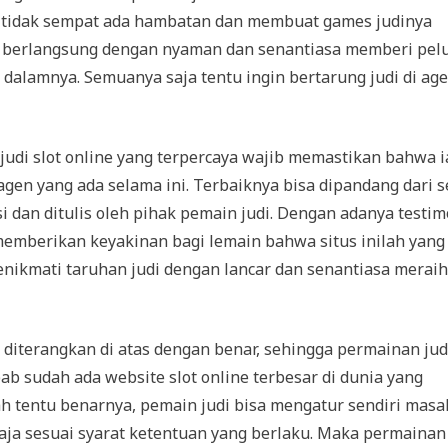
 tidak sempat ada hambatan dan membuat games judinya
 berlangsung dengan nyaman dan senantiasa memberi pel
dalamnya. Semuanya saja tentu ingin bertarung judi di ag
judi slot online yang terpercaya wajib memastikan bahwa i
agen yang ada selama ini. Terbaiknya bisa dipandang dari s
isi dan ditulis oleh pihak pemain judi. Dengan adanya testi
memberikan keyakinan bagi lemain bahwa situs inilah yang
nikmati taruhan judi dengan lancar dan senantiasa meraih
diterangkan di atas dengan benar, sehingga permainan jud
ab sudah ada website slot online terbesar di dunia yang
ah tentu benarnya, pemain judi bisa mengatur sendiri masa
saja sesuai syarat ketentuan yang berlaku. Maka permainan