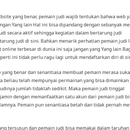
site yang benar, pemain judi wajib tentukan bahwa web 
engan Yang lain Hal ini bisa dipandang dengan sebanyak m
di secara aktif sehingga kegiatan dalam bertarung judi
ung judi di sini. Bahkan menarik perhatian pemain judi l
online terbesar di dunia ini saja jangan yang Yang lain Ba
i ini tidak perlu ragu lagi untuk mendaftarkan diri di sin
e yang benar dan senantiasa membuat pemain merasa suka
a beliau telah mempunyai permainan yang bisa dimainkan
dinya jumlah tidaklah sedikit. Maka pemain judi tinggal
 Dijamin dengan memanfaatkan satu akun dari pemain judi bi
lamnya. Pemain pun senantiasa betah dan tidak pernah me
yang tersusun dan pemain judi bisa memakai dalam taruhan