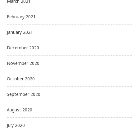
March 2021
February 2021
January 2021
December 2020
November 2020
October 2020
September 2020
August 2020
July 2020