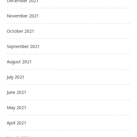
December 2021
November 2021
October 2021
September 2021
August 2021
July 2021
June 2021
May 2021
April 2021