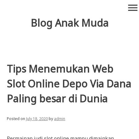
Skip
menu
to
content
Blog Anak Muda
Tips Menemukan Web
Slot Online Depo Via Dana
Paling besar di Dunia
Posted on
July 18, 2020
by
admin
Permainan judi slot online mampu dimainkan