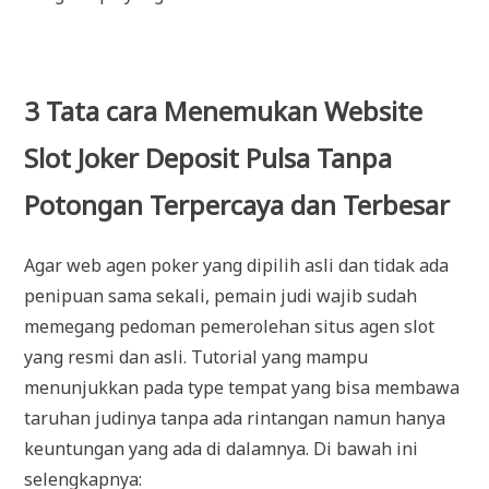
3 Tata cara Menemukan Website
Slot Joker Deposit Pulsa Tanpa
Potongan Terpercaya dan Terbesar
Agar web agen poker yang dipilih asli dan tidak ada
penipuan sama sekali, pemain judi wajib sudah
memegang pedoman pemerolehan situs agen slot
yang resmi dan asli. Tutorial yang mampu
menunjukkan pada type tempat yang bisa membawa
taruhan judinya tanpa ada rintangan namun hanya
keuntungan yang ada di dalamnya. Di bawah ini
selengkapnya: