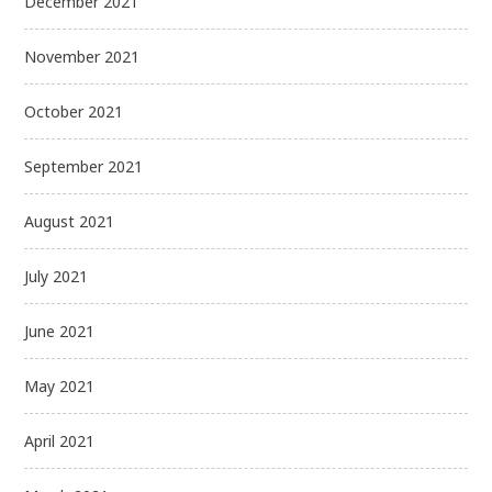
December 2021
November 2021
October 2021
September 2021
August 2021
July 2021
June 2021
May 2021
April 2021