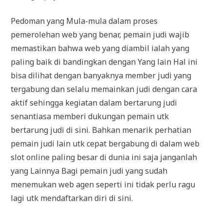
Pedoman yang Mula-mula dalam proses
pemerolehan web yang benar, pemain judi wajib
memastikan bahwa web yang diambil ialah yang
paling baik di bandingkan dengan Yang lain Hal ini
bisa dilihat dengan banyaknya member judi yang
tergabung dan selalu memainkan judi dengan cara
aktif sehingga kegiatan dalam bertarung judi
senantiasa memberi dukungan pemain utk
bertarung judi di sini. Bahkan menarik perhatian
pemain judi lain utk cepat bergabung di dalam web
slot online paling besar di dunia ini saja janganlah
yang Lainnya Bagi pemain judi yang sudah
menemukan web agen seperti ini tidak perlu ragu
lagi utk mendaftarkan diri di sini.