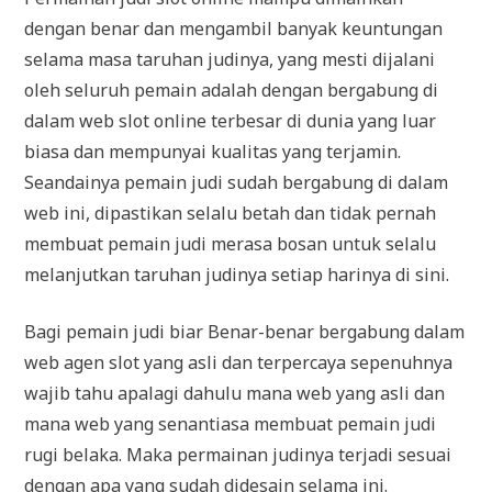
dengan benar dan mengambil banyak keuntungan
selama masa taruhan judinya, yang mesti dijalani
oleh seluruh pemain adalah dengan bergabung di
dalam web slot online terbesar di dunia yang luar
biasa dan mempunyai kualitas yang terjamin.
Seandainya pemain judi sudah bergabung di dalam
web ini, dipastikan selalu betah dan tidak pernah
membuat pemain judi merasa bosan untuk selalu
melanjutkan taruhan judinya setiap harinya di sini.
Bagi pemain judi biar Benar-benar bergabung dalam
web agen slot yang asli dan terpercaya sepenuhnya
wajib tahu apalagi dahulu mana web yang asli dan
mana web yang senantiasa membuat pemain judi
rugi belaka. Maka permainan judinya terjadi sesuai
dengan apa yang sudah didesain selama ini.