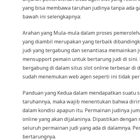
yang bisa membawa taruhan judinya tanpa ada ga
bawah ini selengkapnya:
Arahan yang Mula-mula dalam proses pemeroleha
yang diambil merupakan yang terbaik dibandingk
judi yang tergabung dan senantiasa memainkan ju
mensupport pemain untuk bertarung judi di sini.
bergabung di dalam situs slot online terbesar di 
sudah menemukan web agen seperti ini tidak perlu
Panduan yang Kedua dalam mendapatkan suatu s
taruhannya, maka wajib menentukan bahwa diri
dalam kondisi apapun itu. Permainan judinya jumla
online yang akan dijalaninya. Dipastikan denga
seluruh permainan judi yang ada di dalamnya. P
bertarungnya.