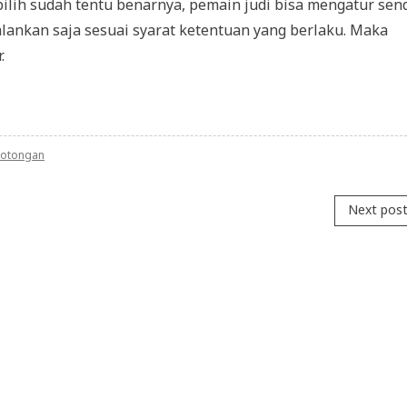
ilih sudah tentu benarnya, pemain judi bisa mengatur send
alankan saja sesuai syarat ketentuan yang berlaku. Maka
.
Potongan
Next pos