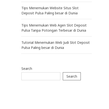
Tips Menemukan Website Situs Slot
Deposit Pulsa Paling besar di Dunia
Tips Menemukan Web Agen Slot Deposit
Pulsa Tanpa Potongan Terbesar di Dunia
Tutorial Menemukan Web Judi Slot Deposit
Pulsa Paling besar di Dunia
Search
Search