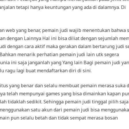
njalan tetapi hanya keuntungan yang ada di dalamnya. Di
n web yang benar, pemain judi wajib menentukan bahwa s
an dengan Lainnya Hal ini bisa diliat dengan sejumlah me
di dengan cara aktif maka gerakan dalam bertarung judi s
 Bahkan menarik perhatian pemain judi lain utk segera
dunia ini saja janganlah yang Yang lain Bagi pemain judi ya
 ragu lagi buat mendaftarkan diri di sini.
itus yang benar dan selalu membuat pemain merasa suka 
nya telah mempunyai games yang bisa dimainkan kapan pu
h tidaklah sedikit. Sehingga pemain judi tinggal pilih saja
n menggunakan satu akun dari pemain judi bisa menggunak
emain pun selalu betah dan tidak sempat merasa bosan