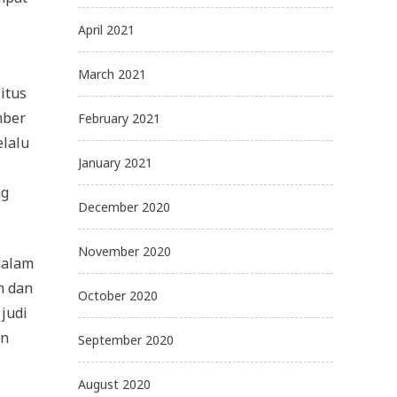
April 2021
March 2021
itus
mber
February 2021
elalu
January 2021
ng
December 2020
November 2020
dalam
n dan
October 2020
 judi
an
September 2020
August 2020