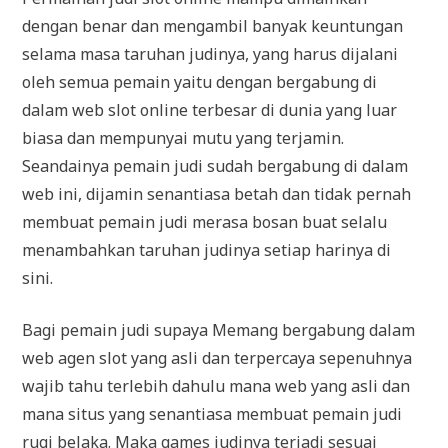
dengan benar dan mengambil banyak keuntungan
selama masa taruhan judinya, yang harus dijalani
oleh semua pemain yaitu dengan bergabung di
dalam web slot online terbesar di dunia yang luar
biasa dan mempunyai mutu yang terjamin.
Seandainya pemain judi sudah bergabung di dalam
web ini, dijamin senantiasa betah dan tidak pernah
membuat pemain judi merasa bosan buat selalu
menambahkan taruhan judinya setiap harinya di
sini.
Bagi pemain judi supaya Memang bergabung dalam
web agen slot yang asli dan terpercaya sepenuhnya
wajib tahu terlebih dahulu mana web yang asli dan
mana situs yang senantiasa membuat pemain judi
rugi belaka. Maka games judinya terjadi sesuai