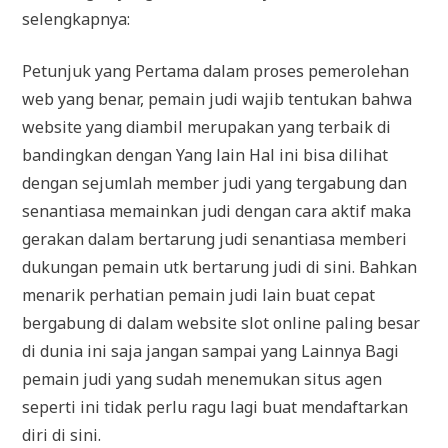
selengkapnya:
Petunjuk yang Pertama dalam proses pemerolehan
web yang benar, pemain judi wajib tentukan bahwa
website yang diambil merupakan yang terbaik di
bandingkan dengan Yang lain Hal ini bisa dilihat
dengan sejumlah member judi yang tergabung dan
senantiasa memainkan judi dengan cara aktif maka
gerakan dalam bertarung judi senantiasa memberi
dukungan pemain utk bertarung judi di sini. Bahkan
menarik perhatian pemain judi lain buat cepat
bergabung di dalam website slot online paling besar
di dunia ini saja jangan sampai yang Lainnya Bagi
pemain judi yang sudah menemukan situs agen
seperti ini tidak perlu ragu lagi buat mendaftarkan
diri di sini.