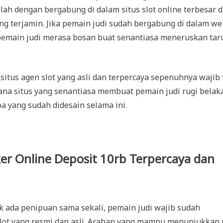
lah dengan bergabung di dalam situs slot online terbesar d
g terjamin. Jika pemain judi sudah bergabung di dalam web
pemain judi merasa bosan buat senantiasa meneruskan ta
itus agen slot yang asli dan terpercaya sepenuhnya wajib
ana situs yang senantiasa membuat pemain judi rugi belaka
a yang sudah didesain selama ini.
er Online Deposit 10rb Terpercaya dan
dak ada penipuan sama sekali, pemain judi wajib sudah
lot yang resmi dan asli. Arahan yang mampu menunjukkan