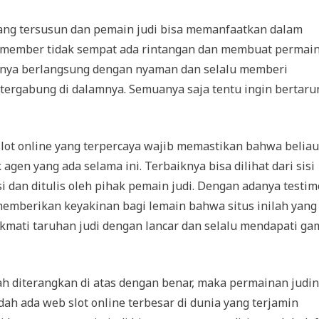
yang tersusun dan pemain judi bisa memanfaatkan dalam
t member tidak sempat ada rintangan dan membuat permai
inya berlangsung dengan nyaman dan selalu memberi
ergabung di dalamnya. Semuanya saja tentu ingin bertaru
slot online yang terpercaya wajib memastikan bahwa beliau
agen yang ada selama ini. Terbaiknya bisa dilihat dari sisi
isi dan ditulis oleh pihak pemain judi. Dengan adanya testi
 memberikan keyakinan bagi lemain bahwa situs inilah yang
kmati taruhan judi dengan lancar dan selalu mendapati ga
 diterangkan di atas dengan benar, maka permainan judi
ah ada web slot online terbesar di dunia yang terjamin