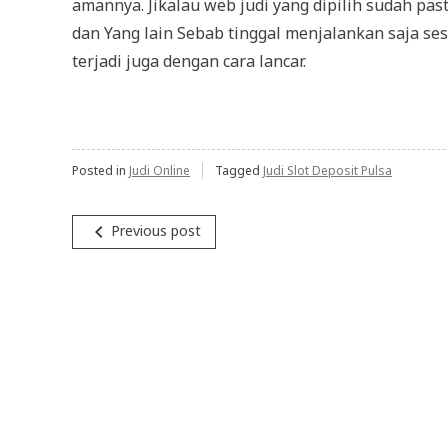
amannya. Jikalau web judi yang dipilih sudah pas
dan Yang lain Sebab tinggal menjalankan saja se
terjadi juga dengan cara lancar.
Posted in
Judi Online
Tagged
Judi Slot Deposit Pulsa
Post
navigate_before
Previous post
navigation