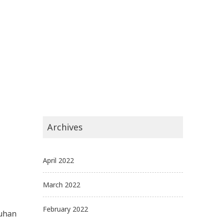
Archives
April 2022
March 2022
February 2022
ruhan