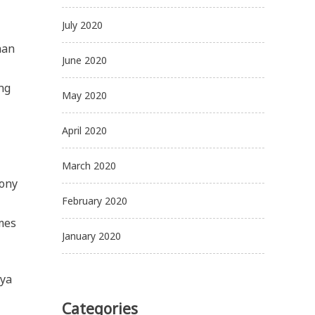
July 2020
nan
June 2020
ng
May 2020
April 2020
March 2020
mony
February 2020
mes
January 2020
nya
Categories