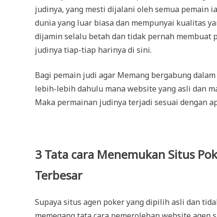
judinya, yang mesti dijalani oleh semua pemain ia
dunia yang luar biasa dan mempunyai kualitas yan
dijamin selalu betah dan tidak pernah membuat 
judinya tiap-tiap harinya di sini.
Bagi pemain judi agar Memang bergabung dalam s
lebih-lebih dahulu mana website yang asli dan m
Maka permainan judinya terjadi sesuai dengan ap
3 Tata cara Menemukan Situs Pok
Terbesar
Supaya situs agen poker yang dipilih asli dan ti
memegang tata cara pemerolehan website agen s