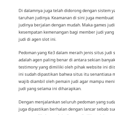
Di dalamnya juga telah didorong dengan sistem 
taruhan judinya. Keamanan di sini juga membua
judinya berjalan dengan mudah. Maka games jud
kesempatan kemenangan bagi member judi yang t
judi di agen slot ini.
Pedoman yang Ke3 dalam meraih jenis situs judi 
adalah agen paling benar di antara sekian banyak 
testimony yang dimiliki oleh pihak website ini di
ini sudah dipastikan bahwa situs itu senantiasa
wajib diambil oleh pemain judi agar mampu meni
judi yang selama ini diharapkan.
Dengan menjalankan seluruh pedoman yang sudah
juga dipastikan berhalan dengan lancar sebab sud