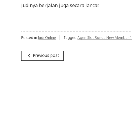
judinya berjalan juga secara lancar.
Posted in
Judi Online
Tagged
Agen Slot Bonus New Member 
Post
navigate_before
Previous post
navigation