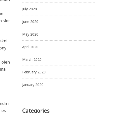
July 2020
an
 slot
June 2020
May 2020
akni
April 2020
mony
March 2020
 oleh
ama
February 2020
January 2020
ndiri
Categories
mes