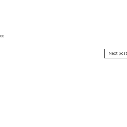
100
Next pos