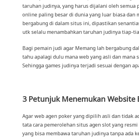
taruhan judinya, yang harus dijalani oleh semu
online paling besar di dunia yang luar biasa dan
bergabung di dalam situs ini, dipastikan senant
utk selalu menambahkan taruhan judinya tiap-tiap
Bagi pemain judi agar Memang lah bergabung dal
tahu apalagi dulu mana web yang asli dan mana s
Sehingga games judinya terjadi sesuai dengan ap
3 Petunjuk Menemukan Website Ba
Agar web agen poker yang dipilih asli dan tidak
tata cara pemerolehan situs agen slot yang resm
yang bisa membawa taruhan judinya tanpa ada k