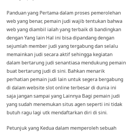
Panduan yang Pertama dalam proses pemerolehan
web yang benar, pemain judi wajib tentukan bahwa
web yang diambil ialah yang terbaik di bandingkan
dengan Yang lain Hal ini bisa dipandang dengan
sejumlah member judi yang tergabung dan selalu
memainkan judi secara aktif sehingga kegiatan
dalam bertarung judi senantiasa mendukung pemain
buat bertarung judi di sini. Bahkan menarik
perhatian pemain judi lain untuk segera bergabung
di dalam website slot online terbesar di dunia ini
saja jangan sampai yang Lainnya Bagi pemain judi
yang sudah menemukan situs agen seperti ini tidak
butuh ragu lagi utk mendaftarkan diri di sini.
Petunjuk yang Kedua dalam memperoleh sebuah