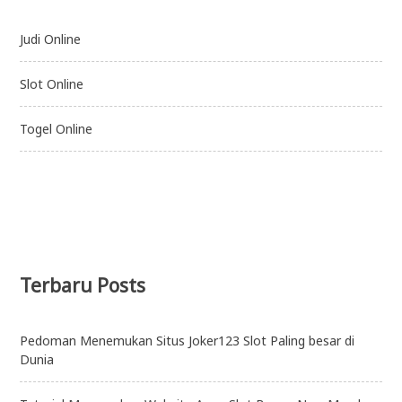
Judi Online
Slot Online
Togel Online
Terbaru Posts
Pedoman Menemukan Situs Joker123 Slot Paling besar di
Dunia