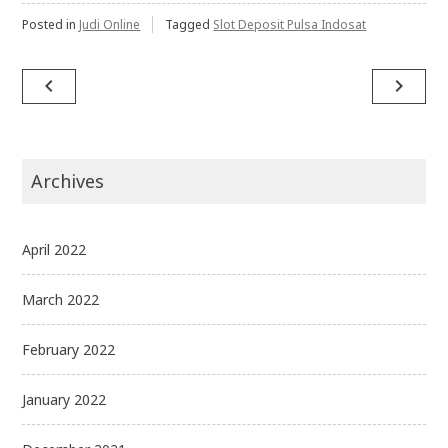
Posted in
Judi Online
Tagged
Slot Deposit Pulsa Indosat
Post
navigate_before
navigate_next
navigation
Archives
April 2022
March 2022
February 2022
January 2022