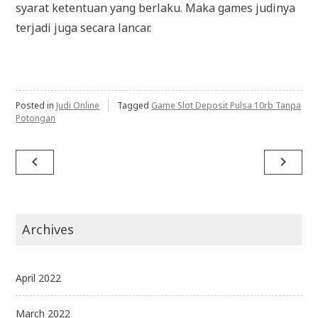
syarat ketentuan yang berlaku. Maka games judinya
terjadi juga secara lancar.
Posted in
Judi Online
Tagged
Game Slot Deposit Pulsa 10rb Tanpa
Potongan
Post
navigate_before
navigate_next
navigation
Archives
April 2022
March 2022