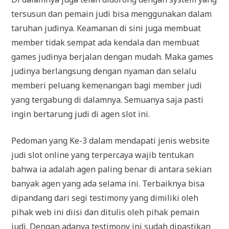
tersusun dan pemain judi bisa menggunakan dalam
taruhan judinya. Keamanan di sini juga membuat
member tidak sempat ada kendala dan membuat
games judinya berjalan dengan mudah. Maka games
judinya berlangsung dengan nyaman dan selalu
memberi peluang kemenangan bagi member judi
yang tergabung di dalamnya. Semuanya saja pasti
ingin bertarung judi di agen slot ini.
Pedoman yang Ke-3 dalam mendapati jenis website
judi slot online yang terpercaya wajib tentukan
bahwa ia adalah agen paling benar di antara sekian
banyak agen yang ada selama ini. Terbaiknya bisa
dipandang dari segi testimony yang dimiliki oleh
pihak web ini diisi dan ditulis oleh pihak pemain
judi. Dengan adanya testimony ini sudah dipastikan