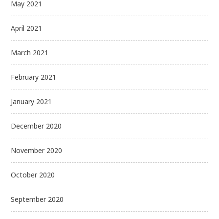
May 2021
April 2021
March 2021
February 2021
January 2021
December 2020
November 2020
October 2020
September 2020