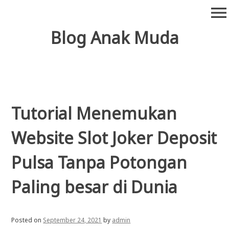
Skip
menu
to
content
Blog Anak Muda
Tutorial Menemukan
Website Slot Joker Deposit
Pulsa Tanpa Potongan
Paling besar di Dunia
Posted on
September 24, 2021
by
admin