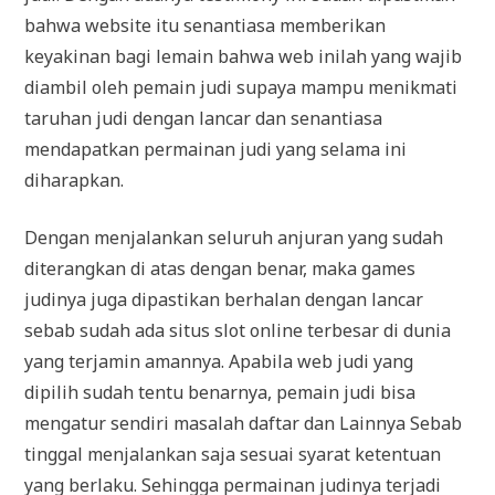
bahwa website itu senantiasa memberikan
keyakinan bagi lemain bahwa web inilah yang wajib
diambil oleh pemain judi supaya mampu menikmati
taruhan judi dengan lancar dan senantiasa
mendapatkan permainan judi yang selama ini
diharapkan.
Dengan menjalankan seluruh anjuran yang sudah
diterangkan di atas dengan benar, maka games
judinya juga dipastikan berhalan dengan lancar
sebab sudah ada situs slot online terbesar di dunia
yang terjamin amannya. Apabila web judi yang
dipilih sudah tentu benarnya, pemain judi bisa
mengatur sendiri masalah daftar dan Lainnya Sebab
tinggal menjalankan saja sesuai syarat ketentuan
yang berlaku. Sehingga permainan judinya terjadi